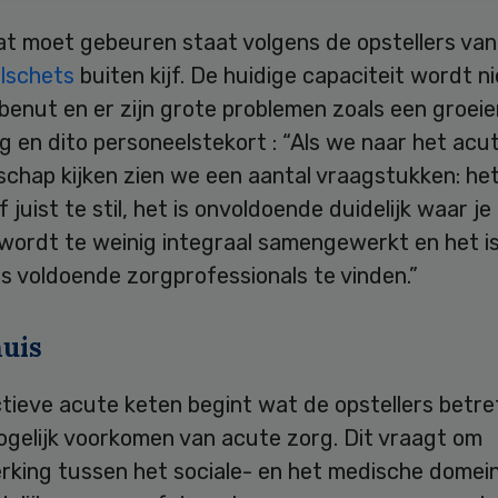
at moet gebeuren staat volgens de opstellers van
lschets
buiten kijf. De huidige capaciteit wordt ni
benut en er zijn grote problemen zoals een groei
 en dito personeelstekort : “Als we naar het acu
chap kijken zien we een aantal vraagstukken: het
f juist te stil, het is onvoldoende duidelijk waar j
wordt te weinig integraal samengewerkt en het is 
s voldoende zorgprofessionals te vinden.”
huis
tieve acute keten begint wat de opstellers betref
ogelijk voorkomen van acute zorg. Dit vraagt om
king tussen het sociale- en het medische domei