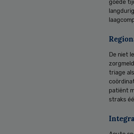
goede ti
langdurig
laagcomp
Region
De niet 
zorgmeld
triage al
coördinat
patiënt 
straks éé
Integr
Acute sp