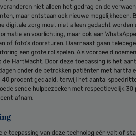
 veranderen niet alleen het gedrag en de verwach
nten, maar ontstaan ook nieuwe mogelijkheden. Bi
me digitale zorg moet niet alleen gedacht worden
formatie en voorlichting, maar ook aan WhatsAppe
en of foto’s doorsturen. Daarnaast gaan telebege
toring een grote rol spelen. Als voorbeeld noeme
s de HartWacht. Door deze toepassing is het aant
dagen onder de betrokken patiënten met hartfal
40 procent gedaald, terwijl het aantal spoedritt
poedeisende hulpbezoeken met respectievelijk 30
ocent afnam.
ing
ele toepassing van deze technologieën valt of st