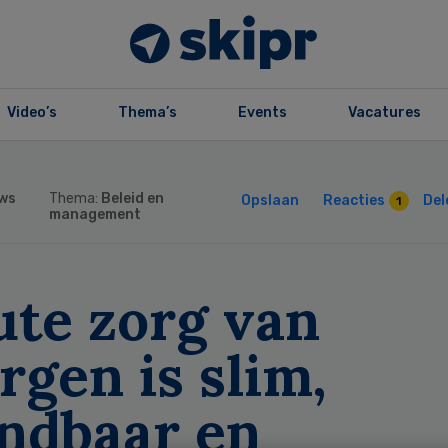
Video’s
Thema’s
Events
Vacatures
ws
Thema:
Beleid en
Opslaan
Reacties
Del
1
management
ute zorg van
gen is slim,
ndbaar en