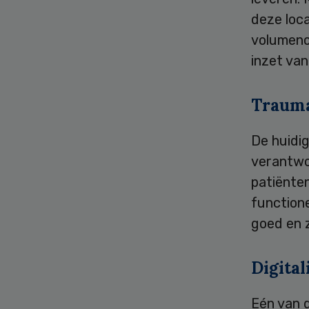
deze loc
volumenor
inzet va
Traum
De huidi
verantwo
patiënten
function
goed en z
Digital
Eén van d