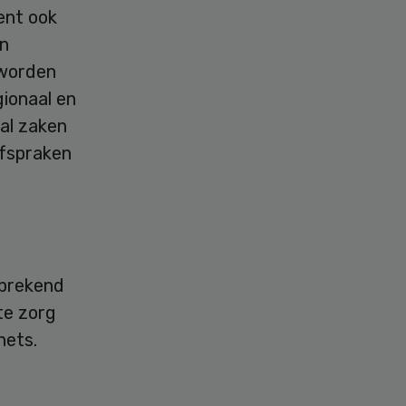
ent ook
en
 worden
gionaal en
al zaken
afspraken
sprekend
te zorg
hets.