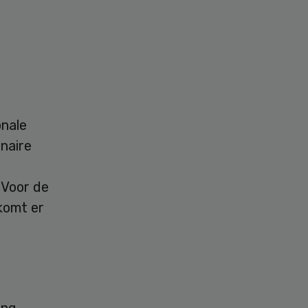
onale
naire
 Voor de
komt er
ing