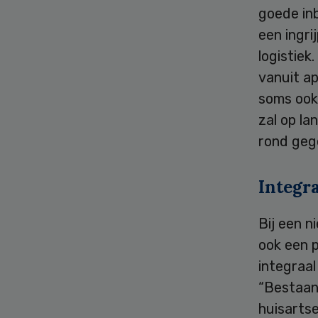
goede inb
een ingr
logistiek
vanuit ap
soms ook
zal op la
rond geg
Integra
Bij een n
ook een p
integraal
“Bestaand
huisartse