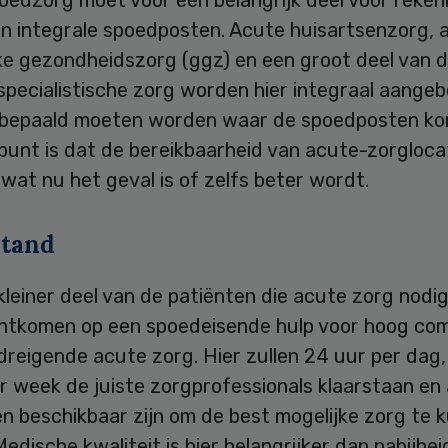
n integrale spoedposten. Acute huisartsenzorg, 
jke gezondheidszorg (ggz) en een groot deel van 
pecialistische zorg worden hier integraal aangeb
l bepaald moeten worden waar de spoedposten k
unt is dat de bereikbaarheid van acute-zorglocat
n wat nu het geval is of zelfs beter wordt.
stand
kleiner deel van de patiënten die acute zorg nodig
chtkomen op een spoedeisende hulp voor hoog com
dreigende acute zorg. Hier zullen 24 uur per dag
 week de juiste zorgprofessionals klaarstaan en 
ten beschikbaar zijn om de best mogelijke zorg te 
Medische kwaliteit is hier belangrijker dan nabijheid