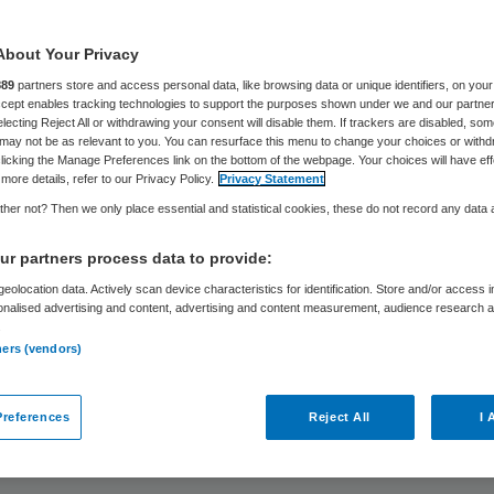
menhangend
About Your Privacy
889
partners store and access personal data, like browsing data or unique identifiers, on your
Accept enables tracking technologies to support the purposes shown under we and our partne
electing Reject All or withdrawing your consent will disable them. If trackers are disabled, so
may not be as relevant to you. You can resurface this menu to change your choices or withd
Philip van de Poel
6 juli 2020
,
16:10
3479 keer gelezen
licking the Manage Preferences link on the bottom of the webpage. Your choices will have eff
more details, refer to our Privacy Policy.
Privacy Statement
her not? Then we only place essential and statistical cookies, these do not record any data
bare acute zorgketen die meebeweegt op toeko
en en mogelijkheden, dat is blijkens de gelijknami
r partners process data to provide:
olschets’ van VWS de toekomst van de acute zorg.
eolocation data. Actively scan device characteristics for identification. Store and/or access 
onalised advertising and content, advertising and content measurement, audience research 
 digitalisering, meer preventie, een fijnmaziger a
.
ners (vendors)
 bij de patiënt thuis begint, samenwerking in de r
pte toegang tot zwaardere voorzieningen. Bij dit
references
Reject All
I 
 integrale financiering, die over de huidige schot