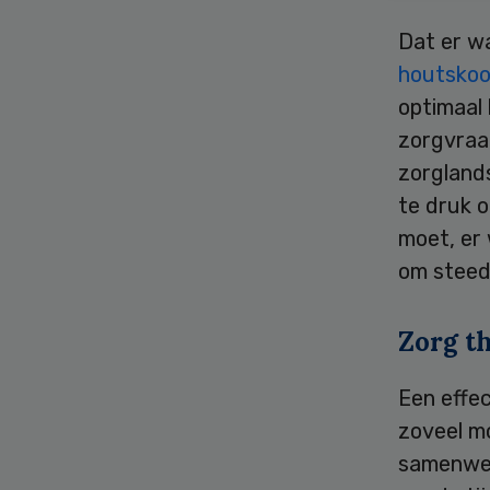
Dat er w
houtskoo
optimaal 
zorgvraag
zorglands
te druk o
moet, er 
om steed
Zorg t
Een effec
zoveel m
samenwer