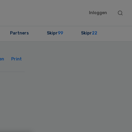
Searc
Inloggen
this
websit
Partners
Skipr
99
Skipr
22
Primary
Sidebar
en
Print