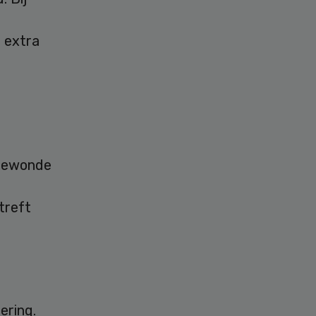
 extra
rgewonde
treft
ering.