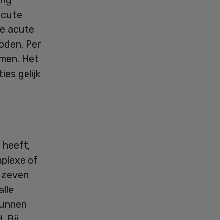
acute
de acute
oden. Per
omen. Het
ies gelijk
 heeft,
plexe of
, zeven
alle
kunnen
. Bij