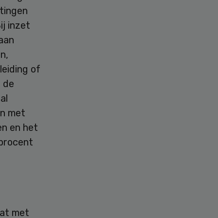
tingen
j inzet
 aan
n,
leiding of
n de
al
en met
en en het
 procent
aat met