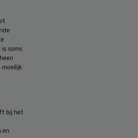
et
ende
te
 is soms
e heen
moeilijk
t bij het
n en