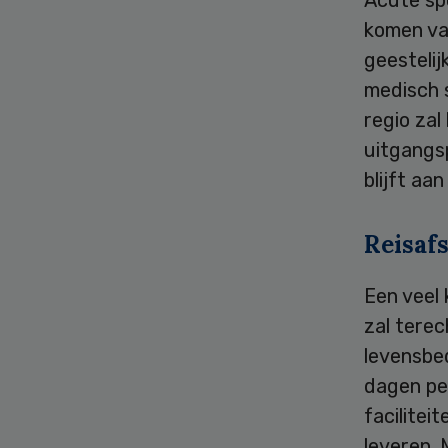
komen va
geesteli
medisch s
regio za
uitgangsp
blijft aa
Reisaf
Een veel 
zal tere
levensbe
dagen per
facilitei
leveren. 