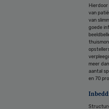
Hierdoor
van patië
van slim
goede in
beeldbell
thuismoni
opsteller
verpleeg
meer dan 
aantal s
en 70 pr
Inbedd
Structur