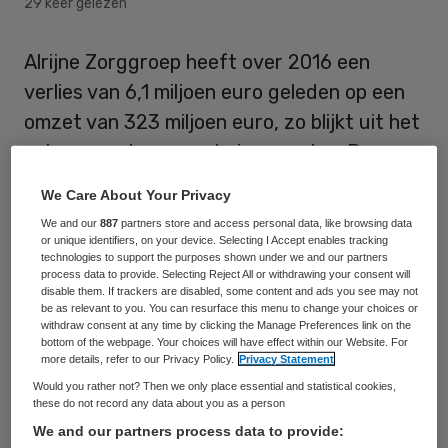
29 keer gelezen
Alrijne Zorggroep heeft over 2016 een
verlies van 6,1 miljoen euro geleden op een
omzet van 323 miljoen euro, zo blijkt uit het
onlangs gedeponeerde jaarverslag. De
ziekenhuispoot en de verpleeghuizen
We Care About Your Privacy
hebben bijna een gelijk aandeel in het verlies
We and our
887
partners store and access personal data, like browsing data
met een negatief resultaat van
or unique identifiers, on your device. Selecting I Accept enables tracking
technologies to support the purposes shown under we and our partners
respectievelijk 3,2 miljoen en 2,9 miljoen
process data to provide. Selecting Reject All or withdrawing your consent will
disable them. If trackers are disabled, some content and ads you see may not
euro.
be as relevant to you. You can resurface this menu to change your choices or
withdraw consent at any time by clicking the Manage Preferences link on the
bottom of the webpage. Your choices will have effect within our Website. For
Het negatieve resultaat van de
more details, refer to our Privacy Policy.
Privacy Statement
ziekenhuislocaties in Leiderdorp en Alphen
Would you rather not? Then we only place essential and statistical cookies,
these do not record any data about you as a person
aan de Rijn is toe te schrijven aan onder
We and our partners process data to provide:
meer de kosten van de fusie en een