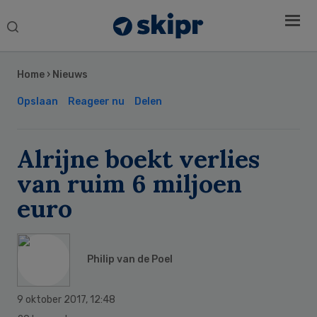
Search
this
Secondary
website
Sidebar
Home
›
Nieuws
Opslaan
Reageer nu
Delen
Alrijne boekt verlies
van ruim 6 miljoen
euro
Philip van de Poel
9 oktober 2017
,
12:48