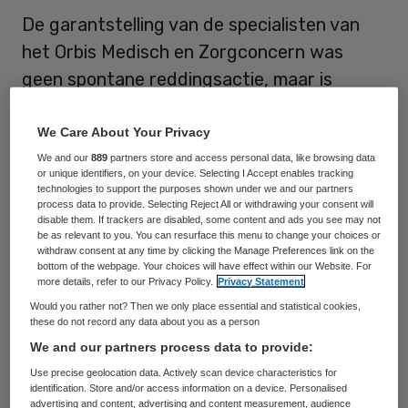
De garantstelling van de specialisten van
het Orbis Medisch en Zorgconcern was
geen spontane reddingsactie, maar is
afgedwongen door zorgverzekeraar CZ.
Dat zegt scheidend bestuursvoorzitter
We Care About Your Privacy
Mike Leers in dagblad De Limburger.
We and our
889
partners store and access personal data, like browsing data
or unique identifiers, on your device. Selecting I Accept enables tracking
technologies to support the purposes shown under we and our partners
process data to provide. Selecting Reject All or withdrawing your consent will
‘Keiharde eis’
disable them. If trackers are disabled, some content and ads you see may not
be as relevant to you. You can resurface this menu to change your choices or
withdraw consent at any time by clicking the Manage Preferences link on the
Om het noodlijdende concern overeind te
bottom of the webpage. Your choices will have effect within our Website. For
more details, refer to our Privacy Policy.
Privacy Statement
houden, stelden de medisch specialisten
Would you rather not? Then we only place essential and statistical cookies,
van het ziekenhuis zich eind juli gezamenlijk
these do not record any data about you as a person
garant voor de medefinanciering van het
We and our partners process data to provide:
sociaal plan. Met de borgstelling van de
Use precise geolocation data. Actively scan device characteristics for
identification. Store and/or access information on a device. Personalised
specialisten is een bedrag van 2 miljoen
advertising and content, advertising and content measurement, audience