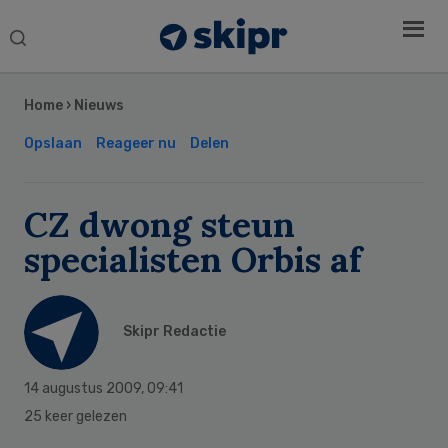
Search
this
Secondary
website
Sidebar
Home
›
Nieuws
Opslaan
Reageer nu
Delen
CZ dwong steun
specialisten Orbis af
Skipr Redactie
14 augustus 2009
,
09:41
25 keer gelezen