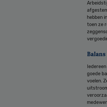
Arbeidsti
afgestem
hebben in
toen ze r
zeggensc
vergoedi
Balans
Iedereen
goede ba
voelen. Z
uitstroom
veroorza
medewerk