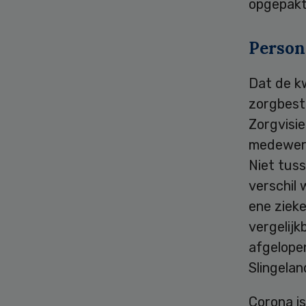
opgepakt
Person
Dat de kw
zorgbest
Zorgvisie
medewerke
Niet tuss
verschil 
ene zieke
vergelijk
afgelopen
Slingelan
Corona is