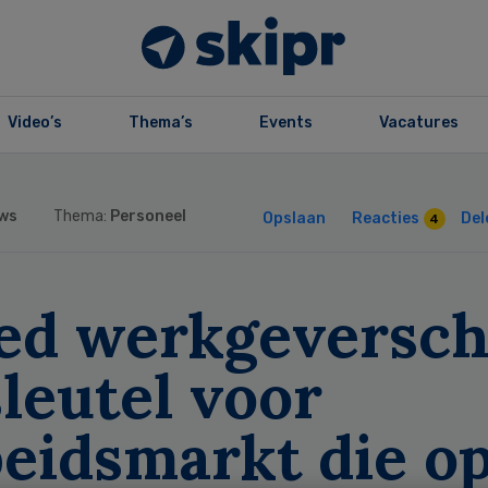
Video’s
Thema’s
Events
Vacatures
ws
Thema:
Personeel
Opslaan
Reacties
Del
4
ed werkgeversc
sleutel voor
beidsmarkt die o