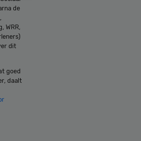
arna de
,
g, WRR,
leners)
er dit
dat goed
r, daalt
s
pr