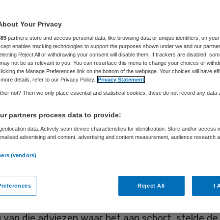
t zit
About Your Privacy
889
partners store and access personal data, like browsing data or unique identifiers, on your
Accept enables tracking technologies to support the purposes shown under we and our partne
electing Reject All or withdrawing your consent will disable them. If trackers are disabled, so
Frits Baltesen
11 augustus 2022
,
14:04
4181 keer gelezen
may not be as relevant to you. You can resurface this menu to change your choices or withd
licking the Manage Preferences link on the bottom of the webpage. Your choices will have eff
more details, refer to our Privacy Policy.
Privacy Statement
kgeverschap is de sleutel voor een arbeidsmarkt 
her not? Then we only place essential and statistical cookies, these do not record any data
 Dan is personeel productiever, daalt het torenhog
r partners process data to provide:
zuim en vertrekken er niet jaarlijks ongeveer 150
eolocation data. Actively scan device characteristics for identification. Store and/or access 
rs. Dat is nu te lezen in een analyse van de kra
onalised advertising and content, advertising and content measurement, audience research 
.
idsmarkt in
Skipr Quarterly
.
ners (vendors)
yses van de tekorten op de zorgarbeidsmarkt is 
references
Reject All
I 
an adviezen over mogelijke oplossingen evenmin. 
 van die adviezen waar het aan schort, stelde de