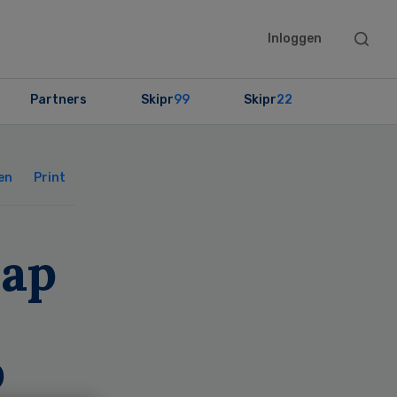
Searc
Inloggen
this
websit
Partners
Skipr
99
Skipr
22
Primary
Sidebar
en
Print
hap
p