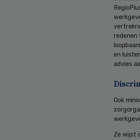
RegioPlu
werkgeve
vertrekr
redenen t
loopbaan
en luiste
advies a
Discri
Ook minis
zorgorga
werkgeve
Ze wijst 