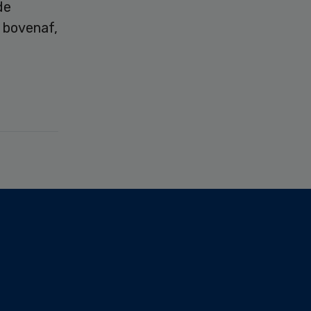
de
n bovenaf,