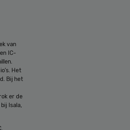
ek van
en IC-
llen.
o’s. Het
. Bij het
rok er de
ij Isala,
C.