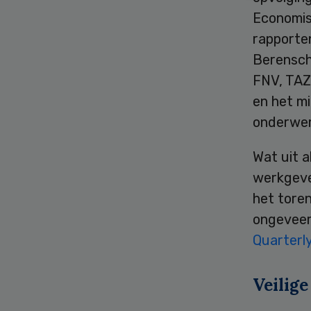
Economisc
rapporte
Berensch
FNV, TAZ
en het m
onderwer
Wat uit a
werkgever
het toren
ongeveer
Quarterl
Veilig