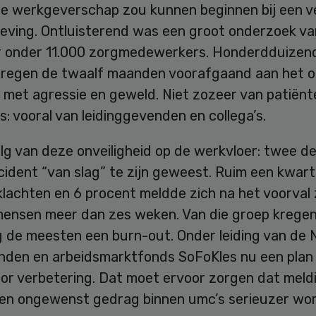
e werkgeverschap zou kunnen beginnen bij een ve
ving. Ontluisterend was een groot onderzoek v
ar onder 11.000 zorgmedewerkers. Honderdduizen
regen de twaalf maanden voorafgaand aan het 
 met agressie en geweld. Niet zozeer van patiënt
: vooral van leidinggevenden en collega’s.
lg van deze onveiligheid op de werkvloer: twee d
cident “van slag” te zijn geweest. Ruim een kwar
lachten en 6 procent meldde zich na het voorval 
ensen meer dan zes weken. Van die groep krege
 de meesten een burn-out. Onder leiding van de 
nden en arbeidsmarktfonds SoFoKles nu een plan
or verbetering. Dat moet ervoor zorgen dat meld
 en ongewenst gedrag binnen umc’s serieuzer wo