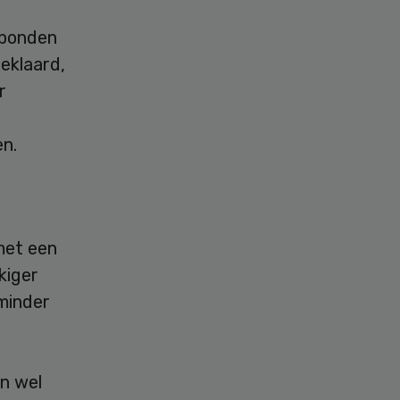
 bonden
eklaard,
r
n.
met een
kiger
 minder
n wel