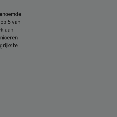
 genoemde
top 5 van
ek aan
uniceren
grijkste