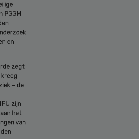
ilige
an PGGM
den
onderzoek
en en
erde zegt
t kreeg
ziek – de
n
NFU zijn
 aan het
ingen van
rden