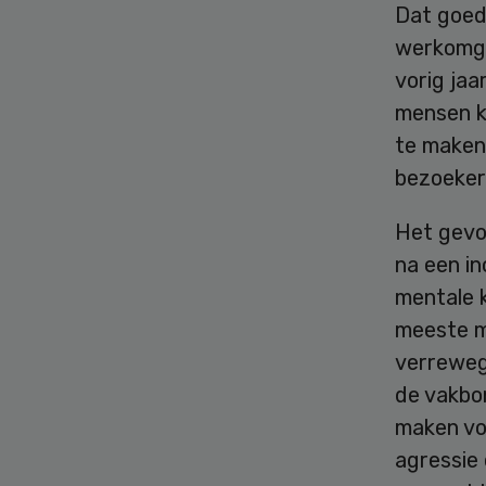
Dat goed
werkomge
vorig ja
mensen k
te maken
bezoekers
Het gevo
na een in
mentale k
meeste m
verreweg
de vakbo
maken vo
agressie