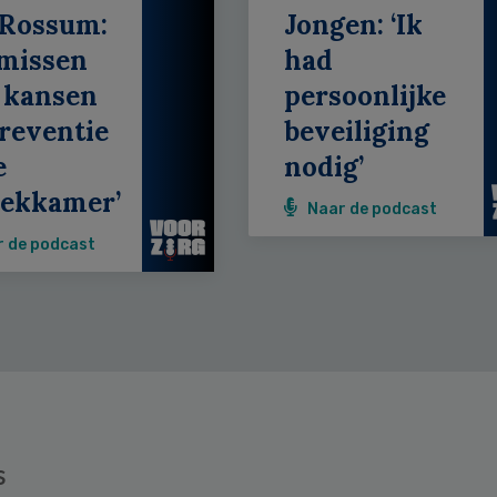
 Rossum:
Jongen: ‘Ik
 missen
had
 kansen
persoonlijke
reventie
beveiliging
e
nodig’
eekkamer’
Naar de podcast
r de podcast
s