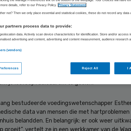
orkomen
more details, refer to our Privacy Policy.
Privacy Statement
her not? Then we only place essential and statistical cookies, these do not record any data
r partners process data to provide:
Skipr Redactie
21 februari 2025
,
10:56
1832 keer gelezen
eolocation data. Actively scan device characteristics for identification. Store and/or access 
onalised advertising and content, advertising and content measurement, audience research 
.
ners (vendors)
artaanval heeft overleefd moet aan de pillen. Ma
ten helpt patiënten te behoeden voor een beruch
references
Reject All
I 
farct, blijkt volgens
Trouw
uit nieuw onderzoek. S
 om je leefstijl radicaal om te gooien.
r lang bestudeerde voedingswetenschapper Esther
medische data van mensen die met hartproblemen 
nhuis belandden. En belangrijk: er ook weer uitk
p groeit”, vertelt ze in een werkkamer van de Wa