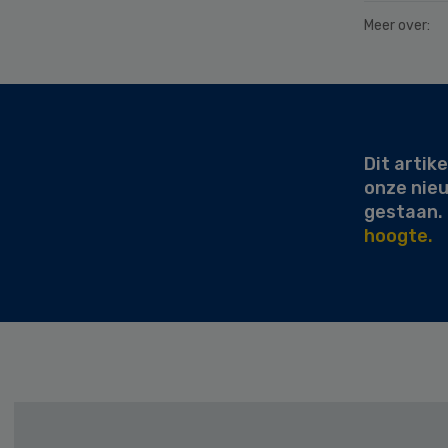
Meer over:
Secondary
Sidebar
Dit artike
onze nie
gestaan.
hoogte.