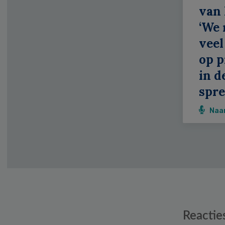
van
‘We
veel
op p
in d
spr
Naa
Reader
Reactie