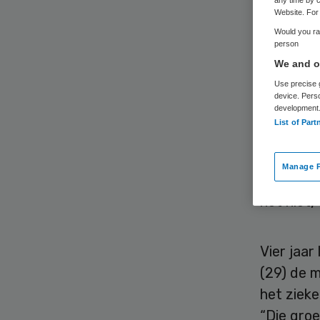
vo
Website. For 
Would you rat
person
We and ou
Use precise g
device. Pers
development
List of Part
Wie een h
gezond e
Manage P
tweede in
het niet,
Vier jaa
(29) de 
het zieke
“Die groe