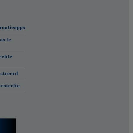
ruatieapps
as te
echte
istreerd
esterfte