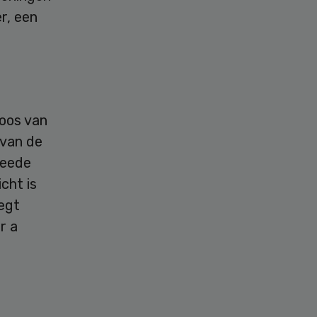
r, een
doos van
 van de
weede
cht is
zegt
r a