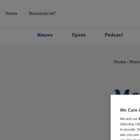
Home
Nieuwsbrief
Nieuws
Opinie
Podcast
Home
›
Nieu
Me
he
We Care 
We and our
har
Selecting I 
to provide. S
ads you see 
any time by c