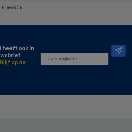
Preventie
l heeft ook in
uwsbrief
Blijf op de