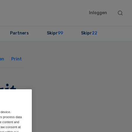
Searc
Inloggen
this
websit
Partners
Skipr
99
Skipr
22
Primary
Sidebar
en
Print
uit
 device.
rs process data
me content and
raw consent at
ect within our