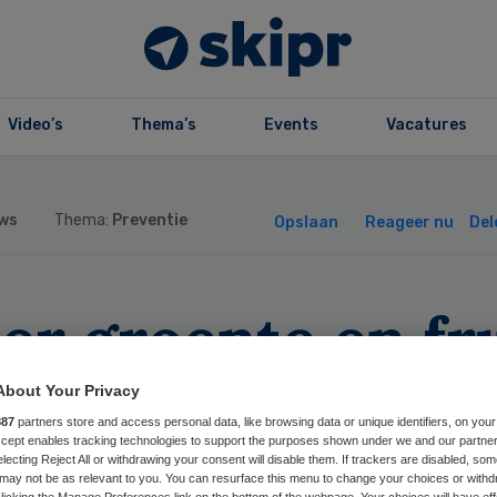
Video’s
Thema’s
Events
Vacatures
ws
Thema:
Preventie
Opslaan
Reageer nu
Del
er groente en fr
lpen een tweede
About Your Privacy
887
partners store and access personal data, like browsing data or unique identifiers, on your
tinfarct te
Accept enables tracking technologies to support the purposes shown under we and our partne
electing Reject All or withdrawing your consent will disable them. If trackers are disabled, so
may not be as relevant to you. You can resurface this menu to change your choices or withd
licking the Manage Preferences link on the bottom of the webpage. Your choices will have eff