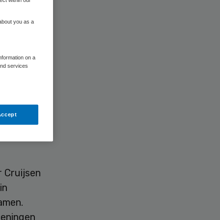
 about you as a
information on a
and services
ar ook
te
Accept
impel is
 Cruijsen
in
wamen.
geningen