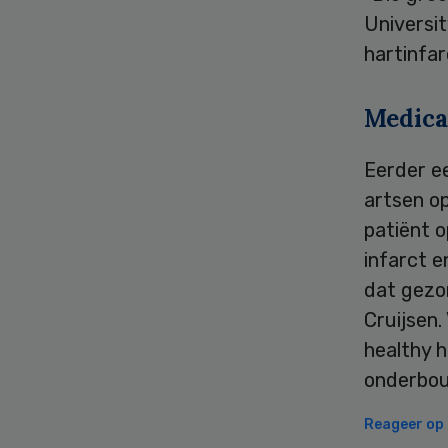
Universit
hartinfar
Medica
Eerder ee
artsen op
patiënt 
infarct e
dat gezon
Cruijsen.
healthy h
onderbou
Reageer op d