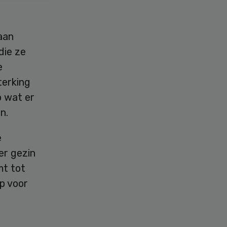
aan
die ze
e
terking
p wat er
n.
e
er gezin
mt tot
p voor