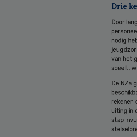
Drie k
Door lang
personeel
nodig heb
jeugdzorg
van het 
speelt, w
De NZa ga
beschikba
rekenen 
uiting in
stap invu
stelselo