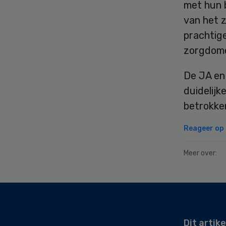
met hun 
van het 
prachtig
zorgdome
De JA en
duidelijk
betrokken
Reageer op d
Meer over:
Secondary
Sidebar
Dit artike