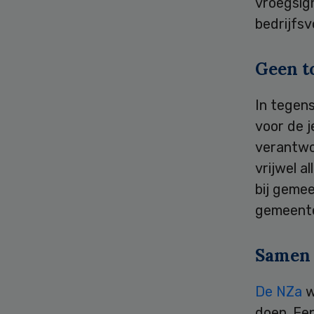
vroegsign
bedrijfsv
Geen t
In tegens
voor de 
verantwoo
vrijwel a
bij geme
gemeente
Samen 
De NZa
w
doen. Ee