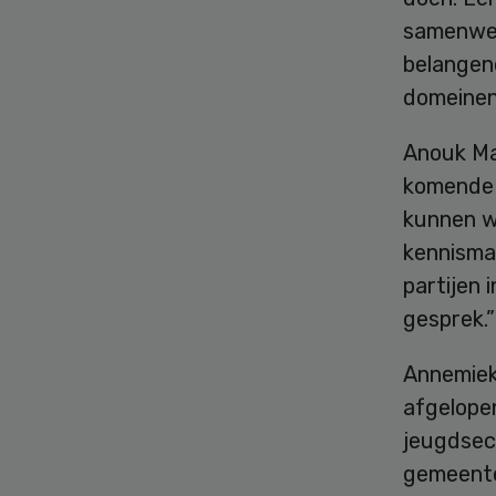
samenwer
belangen
domeinen
Anouk Mat
komende 
kunnen we
kennisma
partijen 
gesprek.”
Annemiek 
afgelope
jeugdsec
gemeente