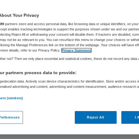
Corine Lutz
8 oktober 2025
,
10:51
1827 keer gelezen
About Your Privacy
889
partners store and access personal data, like browsing data or unique identifiers, on your
e Kamer heeft op 7 oktober 2025 ingestemd met 
Accept enables tracking technologies to support the purposes shown under we and our partne
electing Reject All or withdrawing your consent will disable them. If trackers are disabled, so
stel Verbetering beschikbaarheid jeugdzorg. Gev
may not be as relevant to you. You can resurface this menu to change your choices or withd
licking the Manage Preferences link on the bottom of the webpage. Your choices will have eff
is dat de taken van de Jeugdautoriteit (JA) wor
more details, refer to our Privacy Policy.
Privacy Statement
agen aan de Nederlandse Zorgautoriteit (NZa). N
her not? Then we only place essential and statistical cookies, these do not record any data
ing gaat het wetsvoorstel begin 2026 in.
r partners process data to provide:
eolocation data. Actively scan device characteristics for identification. Store and/or access 
ande taken van de Jeugdautoriteit worden nu wet
onalised advertising and content, advertising and content measurement, audience research 
.
d, overgedragen aan de NZa en uitgebreid met n
ners (vendors)
eden. Medewerkers van de JA gaan mee, zetten
nen de NZa voort en brengen daar hun jarenlange 
references
Reject All
I 
 van de jeugdsector in.