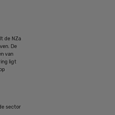
lt de NZa
even. De
en van
ing ligt
 op
de sector