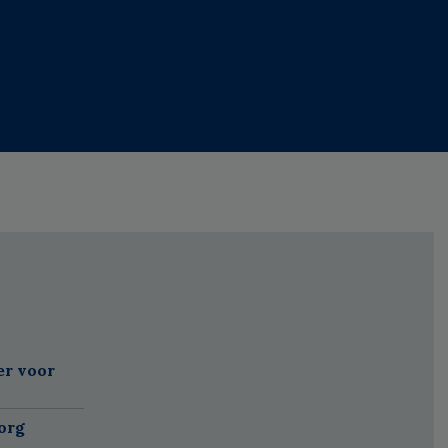
er voor
org