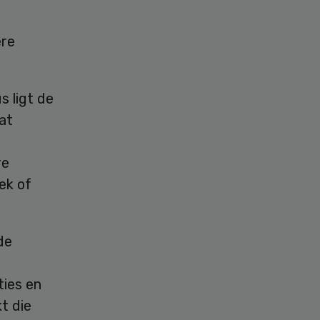
ere
s ligt de
at
re
ek of
de
ies en
t die