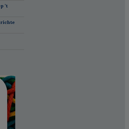
p ’t
richte