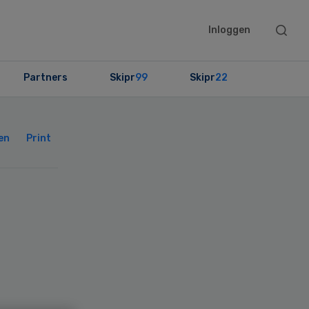
Searc
Inloggen
this
websit
Partners
Skipr
99
Skipr
22
Primary
Sidebar
en
Print