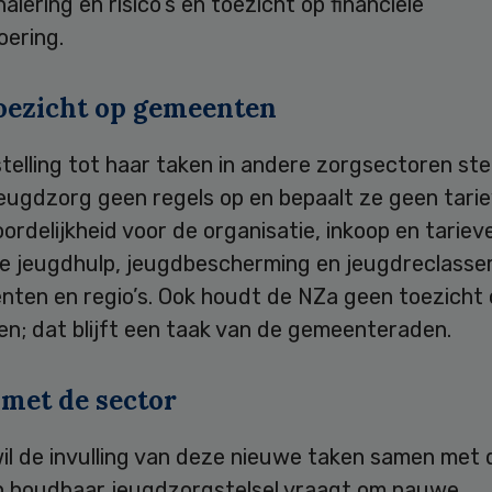
alering en risico’s en toezicht op financiële
oering.
oezicht op gemeenten
telling tot haar taken in andere zorgsectoren ste
jeugdzorg geen regels op en bepaalt ze geen tari
rdelijkheid voor de organisatie, inkoop en tariev
lle jeugdhulp, jeugdbescherming en jeugdreclasser
enten en regio’s. Ook houdt de NZa geen toezicht
n; dat blijft een taak van de gemeenteraden.
met de sector
il de invulling van deze nieuwe taken samen met 
n houdbaar jeugdzorgstelsel vraagt om nauwe