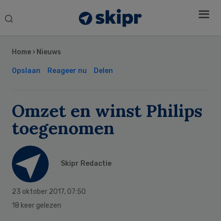
Search
this
Secondary
website
Sidebar
Home
›
Nieuws
Opslaan
Reageer nu
Delen
Omzet en winst Philips
toegenomen
Skipr Redactie
23 oktober 2017
,
07:50
18 keer gelezen