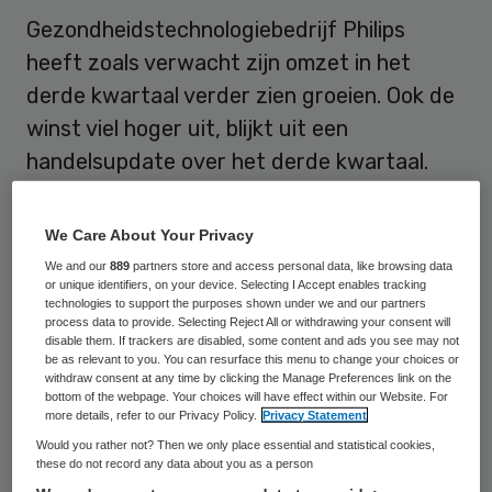
Gezondheidstechnologiebedrijf Philips
heeft zoals verwacht zijn omzet in het
derde kwartaal verder zien groeien. Ook de
winst viel hoger uit, blijkt uit een
handelsupdate over het derde kwartaal.
Vooral de resultaten in China gaven de
resultaten een impuls.
We Care About Your Privacy
We and our
889
partners store and access personal data, like browsing data
De omzet over de afgelopen maanden
or unique identifiers, on your device. Selecting I Accept enables tracking
technologies to support the purposes shown under we and our partners
steeg met 4 procent tot 4,1 miljard euro.
process data to provide. Selecting Reject All or withdrawing your consent will
disable them. If trackers are disabled, some content and ads you see may not
Daarmee presteerde het bedrijf nagenoeg
be as relevant to you. You can resurface this menu to change your choices or
in lijn met de gemiddelde verwachting van
withdraw consent at any time by clicking the Manage Preferences link on the
bottom of the webpage. Your choices will have effect within our Website. For
analisten. Onder de streep resteerde een
more details, refer to our Privacy Policy.
Privacy Statement
bedrag van 263 miljoen euro, waar een jaar
Would you rather not? Then we only place essential and statistical cookies,
these do not record any data about you as a person
eerder over de periode een winst van 214