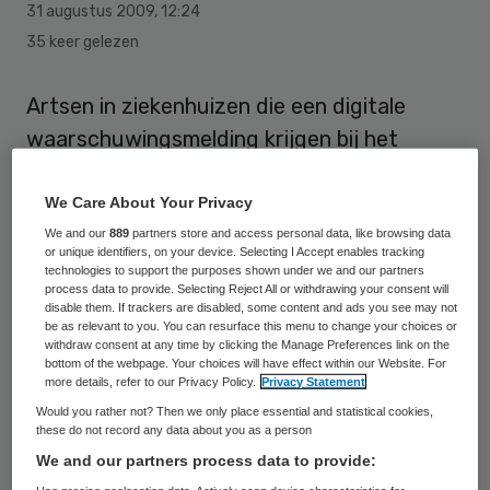
31 augustus 2009
,
12:24
35 keer gelezen
Artsen in ziekenhuizen die een digitale
waarschuwingsmelding krijgen bij het
voorschrijven van een medicijn, klikken deze
melding vaak weg. Hierdoor zien ze
We Care About Your Privacy
belangrijke waarschuwingen soms over het
We and our
889
partners store and access personal data, like browsing data
or unique identifiers, on your device. Selecting I Accept enables tracking
hoofd. Dit concludeert Heleen van der Sijs,
technologies to support the purposes shown under we and our partners
process data to provide. Selecting Reject All or withdrawing your consent will
ziekenhuisapotheker van het Erasmus MC,
disable them. If trackers are disabled, some content and ads you see may not
be as relevant to you. You can resurface this menu to change your choices or
in haar promotieonderzoek dat woensdag
withdraw consent at any time by clicking the Manage Preferences link on the
verschijnt.
bottom of the webpage. Your choices will have effect within our Website. For
more details, refer to our Privacy Policy.
Privacy Statement
Would you rather not? Then we only place essential and statistical cookies,
Medicijn voorschrijven kan
these do not record any data about you as a person
We and our partners process data to provide:
veiliger