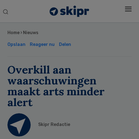
Search
this
Secondary
website
Sidebar
Home
›
Nieuws
Opslaan
Reageer nu
Delen
Overkill aan
waarschuwingen
maakt arts minder
alert
Skipr Redactie