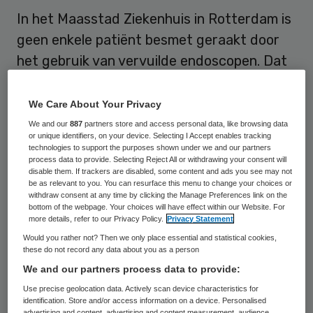
In het Maasstad Ziekenhuis in Rotterdam is
geen enkele patiënt besmet geraakt door
het gebruik van vervuilde endoscopen. Dat
heeft directeur Paul Smits vrijdag laten
weten.
We Care About Your Privacy
We and our
887
partners store and access personal data, like browsing data
or unique identifiers, on your device. Selecting I Accept enables tracking
Besmettingsrisico
technologies to support the purposes shown under we and our partners
process data to provide. Selecting Reject All or withdrawing your consent will
disable them. If trackers are disabled, some content and ads you see may not
Het
ziekenhuis sloeg op Hemelvaartsdag
be as relevant to you. You can resurface this menu to change your choices or
withdraw consent at any time by clicking the Manage Preferences link on the
alarm
, nadat bij controle een defect aan het
bottom of the webpage. Your choices will have effect within our Website. For
more details, refer to our Privacy Policy.
Privacy Statement
licht was gekomen aan de
Would you rather not? Then we only place essential and statistical cookies,
reinigingsmachine van endoscopen die voor
these do not record any data about you as a person
intern onderzoek worden gebruikt. Hierdoor
We and our partners process data to provide:
bestond een zeer kleine kans dat mensen
Use precise geolocation data. Actively scan device characteristics for
identification. Store and/or access information on a device. Personalised
besmet waren geraakt met hepatitis B of C
advertising and content, advertising and content measurement, audience