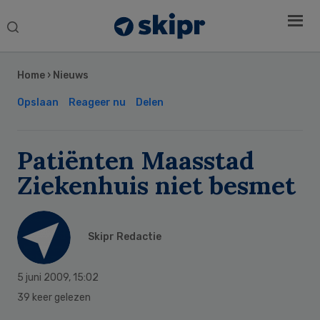
Search
this
Secondary
website
Sidebar
Home
›
Nieuws
Opslaan
Reageer nu
Delen
Patiënten Maasstad
Ziekenhuis niet besmet
Skipr Redactie
5 juni 2009
,
15:02
39 keer gelezen