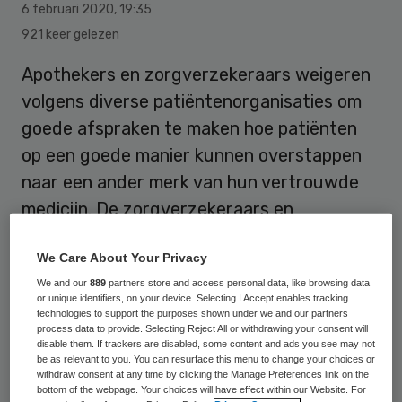
6 februari 2020
,
19:35
921 keer gelezen
Apothekers en zorgverzekeraars weigeren
volgens diverse patiëntenorganisaties om
goede afspraken te maken hoe patiënten
op een goede manier kunnen overstappen
naar een ander merk van hun vertrouwde
medicijn. De zorgverzekeraars en
apothekers willen volgens de organisaties
We Care About Your Privacy
ondanks langdurig overleg het akkoord
We and our
889
partners store and access personal data, like browsing data
‘Verantwoord Wisselen’ niet tekenen.
or unique identifiers, on your device. Selecting I Accept enables tracking
technologies to support the purposes shown under we and our partners
process data to provide. Selecting Reject All or withdrawing your consent will
disable them. If trackers are disabled, some content and ads you see may not
be as relevant to you. You can resurface this menu to change your choices or
withdraw consent at any time by clicking the Manage Preferences link on the
Volgens de patiëntenorganisaties zijn
bottom of the webpage. Your choices will have effect within our Website. For