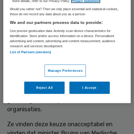
miljoenen patiënten de dupe van dit besluit,
more details, refer to our Privacy Policy.
Privacy Statement
want uit eerder onderzoek van de veertien
Would you rather not? Then we only place essential and statistical cookies,
these do not record any data about you as a person
patiëntenorganisaties blijkt dat 1 miljoen
We and our partners process data to provide:
mensen met een chronische aandoening
Use precise geolocation data. Actively scan device characteristics for
jaarlijks zonder medische reden worden
identification. Store and/or access information on a device. Personalised
advertising and content, advertising and content measurement, audience
omgezet op een ander medicijn. Dit
research and services development.
List of Partners (vendors)
wisselen heeft grote impact voor veel
patiënten, zoals gezondheidsproblemen,
Manage Preferences
extra onderzoek, angst en onzekerheid en
verkeerd gebruik. Een op de drie mensen
Reject All
I Accept
voelt zich zieker of ongezonder na zo’n
gedwongen medicijnwissel, aldus de
organisaties.
Ze vinden deze keuze onacceptabel en
vinden dat minister Bruins van Medische