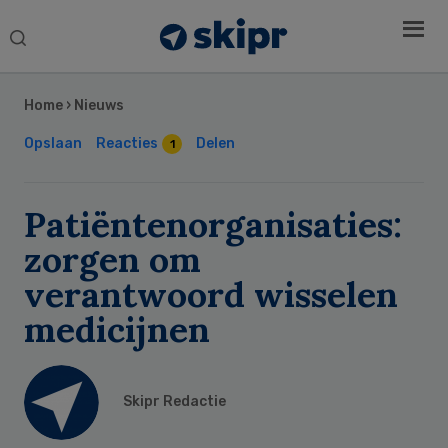
Search
this
Secondary
website
Sidebar
Home
›
Nieuws
Opslaan
Reacties
Delen
1
Patiëntenorganisaties:
zorgen om
verantwoord wisselen
medicijnen
Skipr Redactie