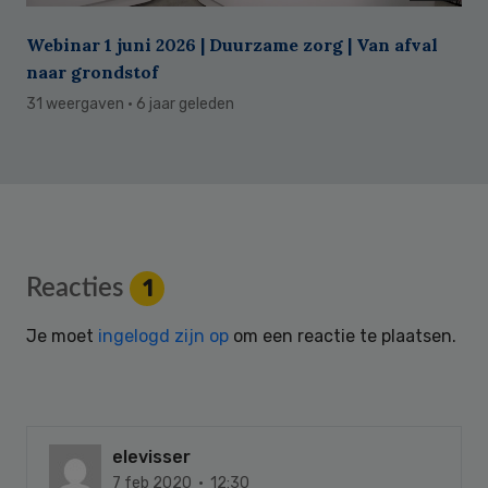
Webinar 1 juni 2026 | Duurzame zorg | Van afval
naar grondstof
31 weergaven
· 6 jaar geleden
Reader
Reacties
1
Interactions
Je moet
ingelogd zijn op
om een reactie te plaatsen.
elevisser
7 feb 2020 · 12:30