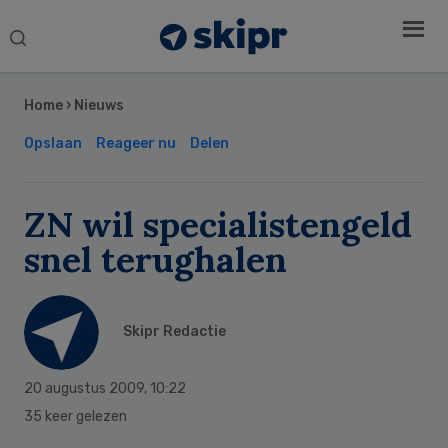
Search
this
Secondary
website
Sidebar
Home
›
Nieuws
Opslaan
Reageer nu
Delen
ZN wil specialistengeld
snel terughalen
Skipr Redactie
20 augustus 2009
,
10:22
35 keer gelezen