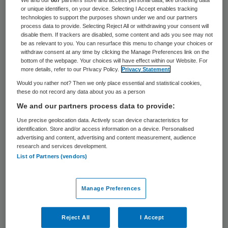
or unique identifiers, on your device. Selecting I Accept enables tracking
een nieuw declaratiesysteem.
technologies to support the purposes shown under we and our partners
process data to provide. Selecting Reject All or withdrawing your consent will
disable them. If trackers are disabled, some content and ads you see may not
Meningen verdeeld over
be as relevant to you. You can resurface this menu to change your choices or
withdraw consent at any time by clicking the Manage Preferences link on the
bedragen
bottom of the webpage. Your choices will have effect within our Website. For
more details, refer to our Privacy Policy.
Privacy Statement
Would you rather not? Then we only place essential and statistical cookies,
Betrokken partijen verschillen van mening
these do not record any data about you as a person
over de hoogte van de
We and our partners process data to provide:
kostenoverschrijding. Volgens
Use precise geolocation data. Actively scan device characteristics for
identification. Store and/or access information on a device. Personalised
Zorgverzekeraars Nederland
(ZN) gaat het
advertising and content, advertising and content measurement, audience
om 630 miljoen euro
. Dat zou blijken uit
research and services development.
List of Partners (vendors)
onderzoek van Vektis in opdracht van ZN en
het ministerie van Volksgezondheid, Welzijn
Manage Preferences
en Sport (VWS). De
Orde van Medisch
Specialisten daarentegen stelt dat de
Reject All
I Accept
specialisten in 2008 80 miljoen euro te veel