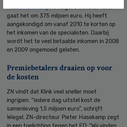
hebben ontvangen
. Volgens minister Klink
gaat het om 375 miljoen euro. Hij heeft
aangekondigd om vanaf 2010 te korten op
het inkomen van de specialisten. Daarbij
wordt het te veel betaalde inkomen in 2008
en 2009 ongemoeid gelaten.
Premiebetalers draaien op voor
de kosten
ZN vindt dat Klink veel sneller moet
ingrijpen. “Iedere dag uitstel kost de
samenleving 1,5 miljoen euro”, schrijft
Wiegel. ZN-directeur Pieter Hasekamp zegt
in een toelichting tegen het FD: “Wij vinden