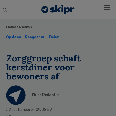
Search
this
Secondary
website
Sidebar
Home
›
Nieuws
Opslaan
Reageer nu
Delen
Zorggroep schaft
kerstdiner voor
bewoners af
Skipr Redactie
22 september 2009
,
08:59