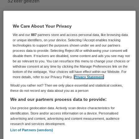
32 keer gelezen
De bejaarde bewoners van de verzorgings-
We Care About Your Privacy
en verpleeghuizen van de
We and our
887
partners store and access personal data, like browsing data
DrieGasthuizenGroep in Arnhem moeten het
or unique identifiers, on your device. Selecting I Accept enables tracking
technologies to support the purposes shown under we and our partners
dit jaar zonder gezamenlijk kerstdiner
process data to provide. Selecting Reject All or withdrawing your consent will
stellen. De instelling vreest verspreiding van
disable them. If trackers are disabled, some content and ads you see may not
be as relevant to you. You can resurface this menu to change your choices or
de Mexicaanse griep en last daarom alle
withdraw consent at any time by clicking the Manage Preferences link on the
bottom of the webpage. Your choices will have effect within our Website. For
grotere evenement af, liet een
more details, refer to our Privacy Policy.
Privacy Statement
woordvoerster dinsdag weten.
Would you rather not? Then we only place essential and statistical cookies,
these do not record any data about you as a person
We and our partners process data to provide:
Zorg waarborgen
Use precise geolocation data. Actively scan device characteristics for
identification. Store and/or access information on a device. Personalised
advertising and content, advertising and content measurement, audience
De
DrieGasthuizenGroep
ziet een groot
research and services development.
risico in gezamenlijk eten met meer dan
List of Partners (vendors)
honderd mensen. “We vrezen vooral