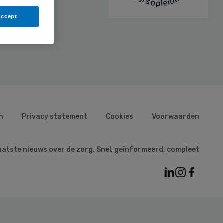
Accept
n
Privacy statement
Cookies
Voorwaarden
aatste nieuws over de zorg. Snel, geïnformeerd, compleet