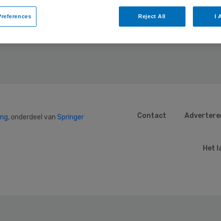
e op de website van Cedeo
.
references
Reject All
I 
Contact
Advertere
ing
, onderdeel van
Springer
Het l