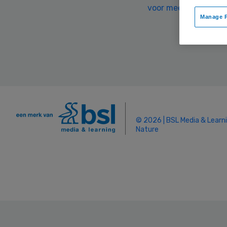
voor meer informati
Manage P
© 2026 | BSL Media & Learn
Nature