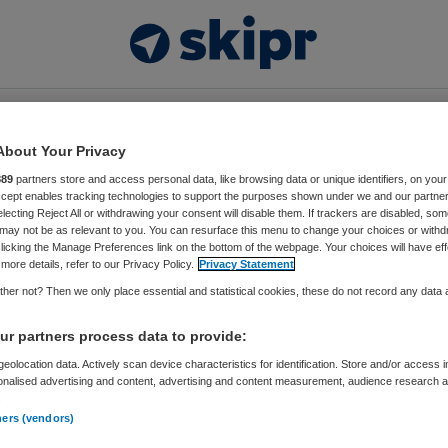
Video’s
Thema’s
Events
Vacatures
About Your Privacy
889
partners store and access personal data, like browsing data or unique identifiers, on your
DEO erkenning
Accept enables tracking technologies to support the purposes shown under we and our partne
electing Reject All or withdrawing your consent will disable them. If trackers are disabled, so
may not be as relevant to you. You can resurface this menu to change your choices or withd
licking the Manage Preferences link on the bottom of the webpage. Your choices will have eff
more details, refer to our Privacy Policy.
Privacy Statement
her not? Then we only place essential and statistical cookies, these do not record any data
iteit. Wij zijn dan ook erkend door Cedeo.
r partners process data to provide:
kelijke keuringsinstantie die de kwaliteit van human resou
De erkenning wordt ieder jaar gebaseerd op een klanttevr
eolocation data. Actively scan device characteristics for identification. Store and/or access 
onalised advertising and content, advertising and content measurement, audience research 
 verricht. Certificering vindt plaats op basis van de result
.
moeten voldoen aan strenge criteria. Voor de Cedeo-erkenn
ners (vendors)
drachtgevers zich uitspreken in termen van ’tevreden’ of ‘