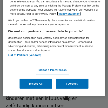
be as relevant to you. You can resurface this menu to change your choices or
In de gangen van het Prinses Máxima
withdraw consent at any time by clicking the Manage Preferences link on the
bottom of the webpage. Your choices will have effect within our Website. For
Centrum voor kinderoncologie deed
more details, refer to our Privacy Policy.
Privacy Statement
Bernadette Jeremiasse een bijzondere
Would you rather not? Then we only place essential and statistical cookies,
these do not record any data about you as a person
ontdekking. De 33-jarige arts werkte aan
We and our partners process data to provide:
haar promotieonderzoek toen ze bijna in
Use precise geolocation data. Actively scan device characteristics for
botsing kwam met een kindje dat op een
identification. Store and/or access information on a device. Personalised
advertising and content, advertising and content measurement, audience
fiets probeerde te rijden, met een
research and services development.
infuuspaal naast zich en een ouder die
List of Partners (vendors)
verwikkeld raakte in de slangen. Dat
moment zette iets in beweging. Samen met
Manage Preferences
collega’s Jesse Bosma en Jeroen van den
Berg bedacht ze de Infuuts: een driewieler
Reject All
I Accept
die je over een infuuspaal plaatst, waardoor
kinderen met een infuus veilig en
zelfstandig kunnen fietsen.