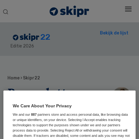
Search
this
website
Bekijk de lijst
22
Editie 2026
Secondary
Sidebar
Home
› Skipr22
Bernadette
Jeremiasse
We Care About Your Privacy
We and our
887
partners store and access personal data, like browsing data
or unique identifiers, on your device. Selecting I Accept enables tracking
Bedenker Infuuts
technologies to support the purposes shown under we and our partners
process data to provide. Selecting Reject All or withdrawing your consent will
disable them. If trackers are disabled, some content and ads you see may not