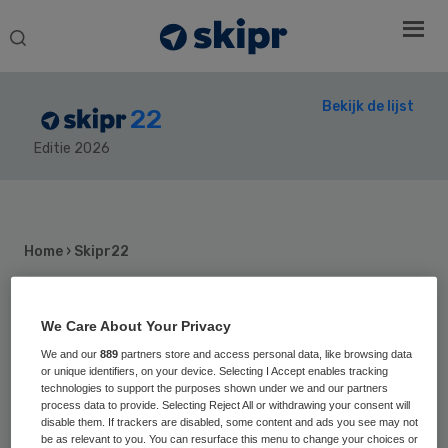
Search
this
website
Bekijk de lijst
22
Editie 2026
Secondary
Sidebar
Home
› Skipr22
Wouter Kroese
We Care About Your Privacy
Co-founder en CEO van Pacmed
We and our
889
partners store and access personal data, like browsing data
or unique identifiers, on your device. Selecting I Accept enables tracking
technologies to support the purposes shown under we and our partners
process data to provide. Selecting Reject All or withdrawing your consent will
Wouter Kroese (35) is medeoprichter en
disable them. If trackers are disabled, some content and ads you see may not
be as relevant to you. You can resurface this menu to change your choices or