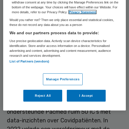
CEO van Pacmed, een bedrijf dat AI-
withdraw consent at any time by clicking the Manage Preferences link on the
bottom of the webpage. Your choices will have effect within our Website. For
software ontwikkelt om ziekenhuizen te
more details, refer to our Privacy Policy.
Privacy Statement
helpen meer patiënten betere zorg te
Would you rather not? Then we only place essential and statistical cookies,
these do not record any data about you as a person
bieden. De software leert van eerder
We and our partners process data to provide:
behandelde patiënten en zorgverleners
Use precise geolocation data. Actively scan device characteristics for
inzichten geeft om patiëntuitkomsten te
identification. Store and/or access information on a device. Personalised
advertising and content, advertising and content measurement, audience
verbeteren, IC-opnames te voorkomen en
research and services development.
de druk op capaciteit te verlagen.
List of Partners (vendors)
In 2020 was Pacmed een van de eerste
Manage Preferences
organisaties ter wereld die AI op basis van
EPD-data als medisch hulpmiddel mocht
Reject All
I Accept
inzetten. Tijdens de coronapandemie
ondersteunde Pacmed ruim 50 IC’s met
data-inzichten over Covidpatiënten. In
2022 volgde een wereldprimeur met de