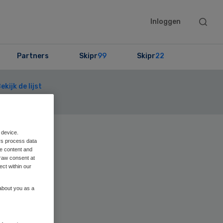
Searc
Inloggen
this
websit
Partners
Skipr
99
Skipr
22
ekijk de lijst
 device.
Primary
rs process data
Sidebar
me content and
raw consent at
ect within our
 about you as a