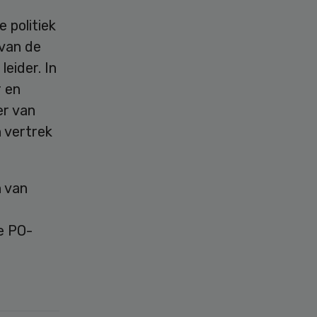
 politiek
 van de
leider. In
r en
er van
n vertrek
n van
e PO-