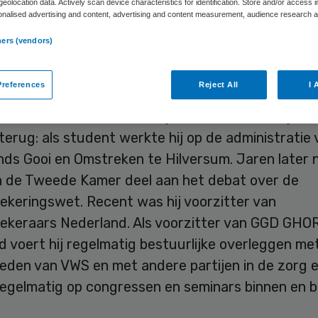
ré Rouvoet
eolocation data. Actively scan device characteristics for identification. Store and/or access 
onalised advertising and content, advertising and content measurement, audience research 
.
ners (vendors)
uvoet (1962) is sinds 1 augustus 2020 voorzitte
erland, de belangenbehartiger voor de publieke
references
Reject All
I 
d en veiligheid in Nederland en de brancheorgani
D’en en GHOR-bureaus. Zijn betrokkenheid bij de 
terug: als student werkte hij op de administratie 
ds Gooi en Omstreken te Hilversum. Jaren later n
van de Tweede Kamer deel aan het debat over de
ekeringswet. Recent was hij voorzitter van
ekeraars Nederland. Als voorzitter van GGD GHO
 voert hij regelmatig bestuurlijke overleggen me
ieden van VWS en met andere partijen in de zorg 
regelmatig op congressen en seminars binnen en b