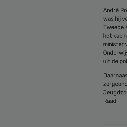
André Rou
was hij v
Tweede Ka
het kabi
minister 
Onderwijs
uit de pol
Daarnaast
zorgconc
Jeugdzor
Raad.