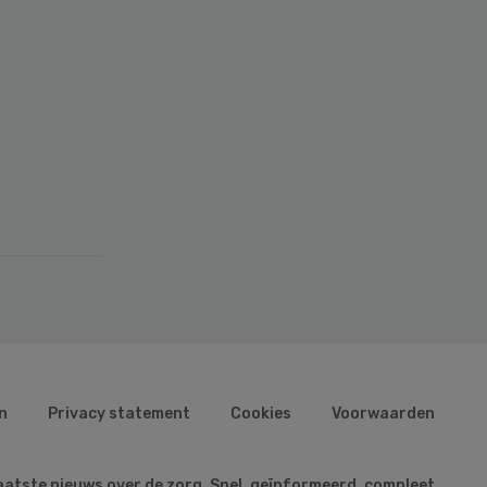
n
Privacy statement
Cookies
Voorwaarden
aatste nieuws over de zorg. Snel, geïnformeerd, compleet