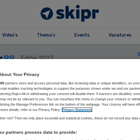
Video’s
Thema’s
Events
Vacatures
B
99
Editie 2023
About Your Privacy
889
partners store and access personal data, like browsing data or unique identifiers, on your
Accept enables tracking technologies to support the purposes shown under we and our partne
electing Reject All or withdrawing your consent will disable them. If trackers are disabled, so
may not be as relevant to you. You can resurface this menu to change your choices or withd
r99
licking the Manage Preferences link on the bottom of the webpage. Your choices will have eff
more details, refer to our Privacy Policy.
Privacy Statement
her not? Then we only place essential and statistical cookies, these do not record any data
r partners process data to provide:
e vorig jaar: 8