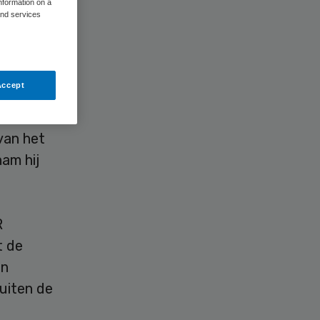
information on a
and services
r van GGD
Accept
satie van
sector
van het
am hij
R
t de
en
uiten de