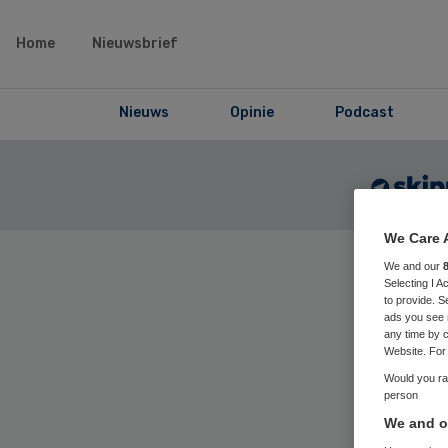
Home
Nieuwsbrief
Nieuws
Opinie
Podcast
We Care 
We and our
Selecting I 
to provide. S
ads you see 
Home
› Skip
any time by c
Website. For 
Would you rat
person
9
We and ou
Positi