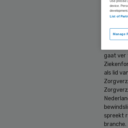
And
Use precise g
device. Pers
development
List of Part
André Ro
GHOR Ned
Manage P
gezondhei
de 25 GG
gaat ver 
Ziekenfon
als lid 
Zorgverz
Zorgverz
Nederland
bewindsl
spreekt 
branche.