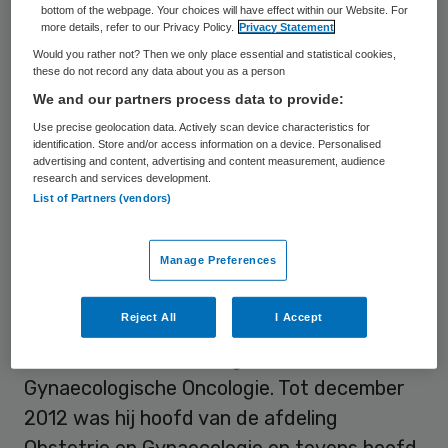
bottom of the webpage. Your choices will have effect within our Website. For
more details, refer to our Privacy Policy.
Privacy Statement
Ate van der Zee is sinds 1 november 2019
Would you rather not? Then we only place essential and statistical cookies,
voorzitter van de raad van bestuur van het
these do not record any data about you as a person
UMCG. Hij is tevens voorzitter van het
We and our partners process data to provide:
Regionaal Overleg Acute Zorg (ROAZ)
Use precise geolocation data. Actively scan device characteristics for
identification. Store and/or access information on a device. Personalised
Noord-Nederland.
advertising and content, advertising and content measurement, audience
research and services development.
List of Partners (vendors)
Van der Zee trad in januari 2013 toe tot de
raad van bestuur van het UMCG. In 2016
Manage Preferences
werd hij benoemd tot vicevoorzitter. Hij is
sinds 1995 als gynaecoloog-oncoloog
Reject All
I Accept
verbonden aan het UMCG, waar hij in 2000
werd benoemd tot hoogleraar
Gynaecologische Oncologie. Tot december
2012 was hij hoofd van de afdeling
Obstetrie en Gynaecologie en tevens hoofd