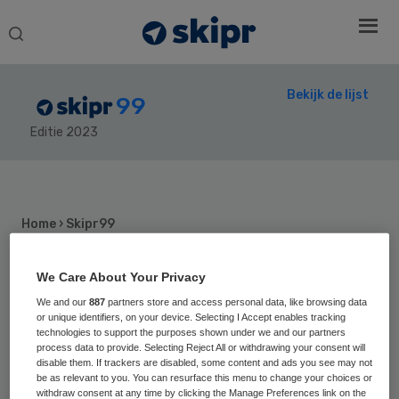
Search
this
website
Bekijk de lijst
99
Editie 2023
Secondary
Sidebar
Home
› Skipr99
We Care About Your Privacy
We and our
887
partners store and access personal data, like browsing data
20
Positie vorig jaar: 13
or unique identifiers, on your device. Selecting I Accept enables tracking
Ate van der
technologies to support the purposes shown under we and our partners
process data to provide. Selecting Reject All or withdrawing your consent will
disable them. If trackers are disabled, some content and ads you see may not
Zee
be as relevant to you. You can resurface this menu to change your choices or
withdraw consent at any time by clicking the Manage Preferences link on the