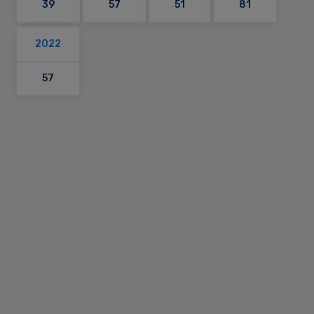
39
57
51
81
2022
57
Primary
Sidebar