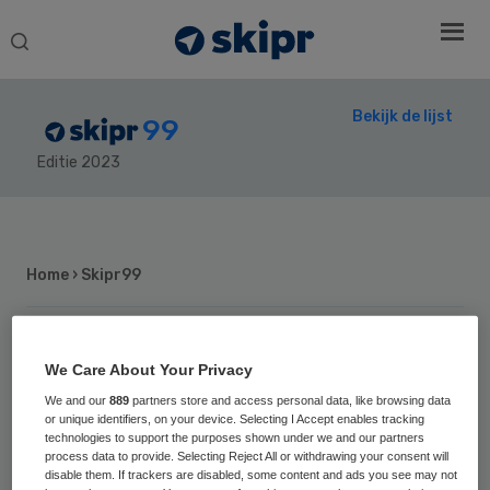
Search
this
website
Bekijk de lijst
99
Editie 2023
Secondary
Sidebar
Home
› Skipr99
We Care About Your Privacy
81
Positie vorig jaar: 57
We and our
889
partners store and access personal data, like browsing data
Boris van der
or unique identifiers, on your device. Selecting I Accept enables tracking
technologies to support the purposes shown under we and our partners
Ham
process data to provide. Selecting Reject All or withdrawing your consent will
disable them. If trackers are disabled, some content and ads you see may not