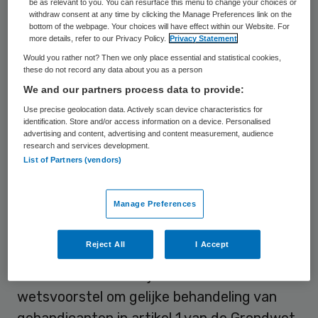
be as relevant to you. You can resurface this menu to change your choices or
withdraw consent at any time by clicking the Manage Preferences link on the
Boris van der Ham (1973) is sinds januari
bottom of the webpage. Your choices will have effect within our Website. For
more details, refer to our Privacy Policy.
Privacy Statement
2019 voorzitter van de Vereniging
Would you rather not? Then we only place essential and statistical cookies,
Gehandicaptenzorg Nederland (VGN). Van
these do not record any data about you as a person
der Ham was van 2002 tot 2012
We and our partners process data to provide:
volksvertegenwoordiger in de Tweede
Use precise geolocation data. Actively scan device characteristics for
identification. Store and/or access information on a device. Personalised
Kamer namens D66. Hij was vice-
advertising and content, advertising and content measurement, audience
research and services development.
fractievoorzitter en woordvoerder op
List of Partners (vendors)
onder andere onderwijs, economische
zaken en milieu.
Manage Preferences
Van der Ham was ook verantwoordelijk voor
Reject All
I Accept
een groot aantal initiatiefwetsvoorstellen,
waaronder het schrijven van het
wetsvoorstel om gelijke behandeling van
gehandicapten in artikel 1 van de Grondwet