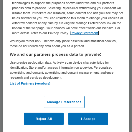
technologies to support the purposes shown under we and our partners
2024 tot maart 2026 voorzitter van de
process data to provide. Selecting Reject All or withdrawing your consent will
disable them. If trackers are disabled, some content and ads you see may not
raad van bestuur van het UMC Utrecht. “In
be as relevant to you. You can resurface this menu to change your choices or
withdraw consent at any time by clicking the Manage Preferences link on the
deze rol geeft zij richting aan de verdere
bottom of the webpage. Your choices will have effect within our Website. For
ontwikkeling van zorg, wetenschap,
more details, refer to our Privacy Policy.
Privacy Statement
Would you rather not? Then we only place essential and statistical cookies,
innovatie en valorisatie, met een sterke
these do not record any data about you as a person
focus op samenwerking en continue
We and our partners process data to provide:
verbetering”, aldus UMCU.
Use precise geolocation data. Actively scan device characteristics for
identification. Store and/or access information on a device. Personalised
advertising and content, advertising and content measurement, audience
Zij is opgeleid als gynaecoloog en
research and services development.
promoveerde op immunotherapie bij
List of Partners (vendors)
baarmoederhalskanker. Daarnaast vervult
zij een leerstoel Medisch Management en
Manage Preferences
Leiderschap aan de Erasmus Universiteit
Rotterdam, waar de ontwikkeling van
Reject All
I Accept
toekomstgerichte artsen en zorgleiders