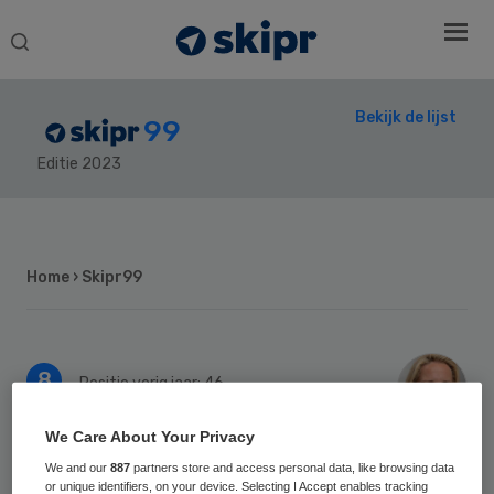
Search
this
website
Bekijk de lijst
99
Editie 2023
Secondary
Sidebar
Home
› Skipr99
8
Positie vorig jaar: 46
Carina Hilders
We Care About Your Privacy
We and our
887
partners store and access personal data, like browsing data
Prof. dr. Carina Hilders was van augustus
or unique identifiers, on your device. Selecting I Accept enables tracking