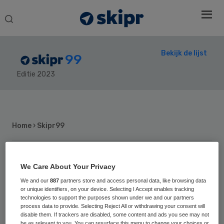
Search
this
website
Bekijk de lijst
99
Editie 2023
Secondary
Sidebar
Home
› Skipr99
We Care About Your Privacy
42
Positie vorig jaar: 20
We and our
887
partners store and access personal data, like browsing data
Daan Dohmen
or unique identifiers, on your device. Selecting I Accept enables tracking
technologies to support the purposes shown under we and our partners
process data to provide. Selecting Reject All or withdrawing your consent will
disable them. If trackers are disabled, some content and ads you see may not
Prof. Dr. Ir. Daan Dohmen (1979) is
be as relevant to you. You can resurface this menu to change your choices or