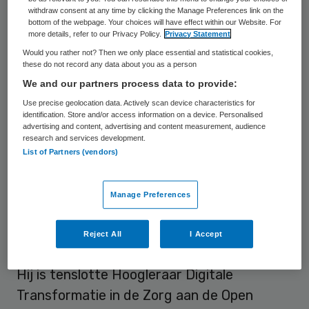
withdraw consent at any time by clicking the Manage Preferences link on the
ondernemer, investeerder en
bottom of the webpage. Your choices will have effect within our Website. For
more details, refer to our Privacy Policy.
Privacy Statement
wetenschapper met een passie voor de
Would you rather not? Then we only place essential and statistical cookies,
zorg. Hij is oprichter van FocusCura dat hij
these do not record any data about you as a person
inmiddels verkocht heeft. En van Luscii
We and our partners process data to provide:
thuismonitoring, het snelstgroeiende
Use precise geolocation data. Actively scan device characteristics for
identification. Store and/or access information on a device. Personalised
healthtech bedrijf van Nederland dat actief
advertising and content, advertising and content measurement, audience
research and services development.
is steeds meer landen in Europa en Afrika.
List of Partners (vendors)
Daan is tegenwoordig ook actief als
Manage Preferences
investeerder, zoals in AI-startup Pacmed
en flitskoerier Velomedi dat ook de ‘Picnic
Reject All
I Accept
voor apothekers’ wordt genoemd.
Hij is tenslotte Hoogleraar Digitale
Transformatie in de Zorg aan de Open