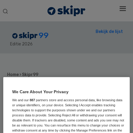
Search
this
website
Bekijk de lijst
99
Editie 2026
Secondary
Sidebar
Home
› Skipr99
We Care About Your Privacy
We and our
887
partners store and access personal data, like browsing data
14
Positie vorig jaar: 7
or unique identifiers, on your device. Selecting I Accept enables tracking
Ernst Klunder
technologies to support the purposes shown under we and our partners
process data to provide. Selecting Reject All or withdrawing your consent will
disable them. If trackers are disabled, some content and ads you see may not
be as relevant to you. You can resurface this menu to change your choices or
withdraw consent at any time by clicking the Manage Preferences link on the
Ernst Klunder (1963) is sinds april 2023