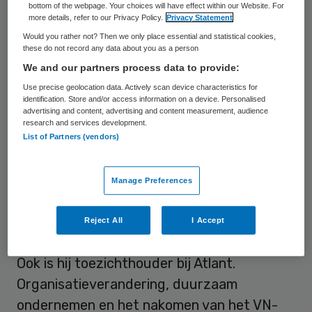
bottom of the webpage. Your choices will have effect within our Website. For
voorzitter van de raad van bestuur van ’s
more details, refer to our Privacy Policy.
Privacy Statement
Heeren Loo, de grootste aanbieder van
Would you rather not? Then we only place essential and statistical cookies,
these do not record any data about you as a person
gehandicaptenzorg in Nederland. Hij was
We and our partners process data to provide:
daarvoor sinds 2018 al lid van de raad van
Use precise geolocation data. Actively scan device characteristics for
bestuur.
identification. Store and/or access information on a device. Personalised
advertising and content, advertising and content measurement, audience
research and services development.
Klunder is daarnaast bestuurslid en
List of Partners (vendors)
penningmeester bij Vereniging
Gehandicaptenzorg Nederland (VGN).
Manage Preferences
Namens de VGN is hij betrokken bij onder
meer de landelijke Regiegroep Regeldruk en
Reject All
I Accept
de Regiegroep Green Deal Duurzame Zorg.
Ook is hij toezichthouder bij Atlant.
Organisatieverandering, duurzaam
ondernemen en het nakomen van het VN-