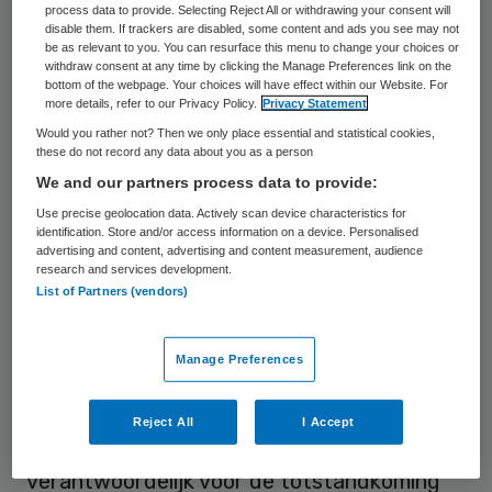
process data to provide. Selecting Reject All or withdrawing your consent will
disable them. If trackers are disabled, some content and ads you see may not
Frida van den Maagdenberg (1961) is tot 1
be as relevant to you. You can resurface this menu to change your choices or
withdraw consent at any time by clicking the Manage Preferences link on the
februari 2025 lid van de raad van bestuur
bottom of the webpage. Your choices will have effect within our Website. For
en CFO van het LUMC.
more details, refer to our Privacy Policy.
Privacy Statement
Would you rather not? Then we only place essential and statistical cookies,
these do not record any data about you as a person
Van 2014 tot 2023 was Van den
We and our partners process data to provide:
Maagdenberd lid van de raad van bestuur
Use precise geolocation data. Actively scan device characteristics for
AMC en sinds de bestuurlijke fusie op 7 juni
identification. Store and/or access information on a device. Personalised
advertising and content, advertising and content measurement, audience
2018 ook van het VUmc, gezamenlijk
research and services development.
Amsterdam UMC. In januari 2023 wordt zij
List of Partners (vendors)
bestuurder bij het LUMC met Financiën in
haar portefeuille.
Manage Preferences
Voor de NFU was Frida samen met Mirjam
Reject All
I Accept
Velthuizen en later Henk Snapper
verantwoordelijk voor de totstandkoming