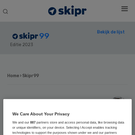
Search
this
website
Bekijk de lijst
99
Editie 2023
Secondary
Sidebar
Home
› Skipr99
47
Positie vorig jaar: 42
Frida van den
We Care About Your Privacy
We and our
887
partners store and access personal data, like browsing data
Maagdenberg
or unique identifiers, on your device. Selecting I Accept enables tracking
technologies to support the purposes shown under we and our partners