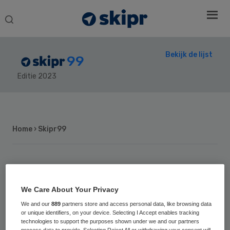
Search
this
website
Bekijk de lijst
99
Editie 2023
Secondary
Sidebar
Home
› Skipr99
97
Positie vorig jaar: 76
We Care About Your Privacy
Gabriël Zwart
We and our
889
partners store and access personal data, like browsing data
or unique identifiers, on your device. Selecting I Accept enables tracking
technologies to support the purposes shown under we and our partners
Gabriël Zwart (1964) is sinds 2015 lid van de
process data to provide. Selecting Reject All or withdrawing your consent will