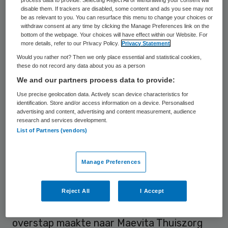
disable them. If trackers are disabled, some content and ads you see may not
raad van bestuur van het Maastricht UMC+
be as relevant to you. You can resurface this menu to change your choices or
withdraw consent at any time by clicking the Manage Preferences link on the
met als aandachtsgebied Financiën.
bottom of the webpage. Your choices will have effect within our Website. For
more details, refer to our Privacy Policy.
Privacy Statement
Gabriël Zwart studeerde Bedrijfseconomie
Would you rather not? Then we only place essential and statistical cookies,
these do not record any data about you as a person
aan de Erasmus Universiteit Rotterdam
We and our partners process data to provide:
waar hij later ook financieel management
Use precise geolocation data. Actively scan device characteristics for
doceerde. Als management consultant
identification. Store and/or access information on a device. Personalised
advertising and content, advertising and content measurement, audience
adviseerde hij onder meer Ahold, KLM en
research and services development.
Heineken over grote financiële
List of Partners (vendors)
vraagstukken. Na ongeveer 20 jaar
consultancy bij grote organisaties deed
Manage Preferences
Gabriël Zwart in 2005 zijn intrede in de zorg
als lid raad van bestuur van Canisius
Reject All
I Accept
Wilhelmina Ziekenhuis, waarna hij in 2009 de
overstap maakte naar Maevita Thuiszorg