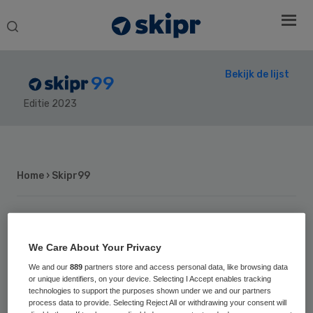
Search
this
website
Bekijk de lijst
99
Editie 2023
Secondary
Sidebar
Home
› Skipr99
43
Positie vorig jaar: 19
We Care About Your Privacy
Gita Gallé
We and our
889
partners store and access personal data, like browsing data
or unique identifiers, on your device. Selecting I Accept enables tracking
technologies to support the purposes shown under we and our partners
process data to provide. Selecting Reject All or withdrawing your consent will
Gita Gallé (1960) is CFO/COO van het