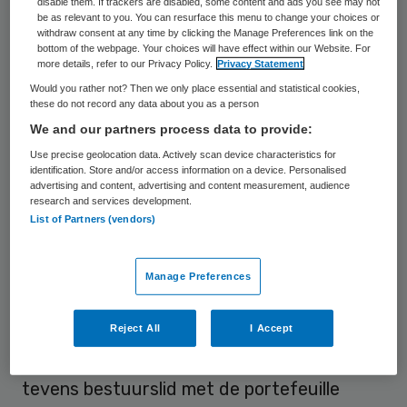
disable them. If trackers are disabled, some content and ads you see may not
be as relevant to you. You can resurface this menu to change your choices or
Prinses Máxima Centrum voor
withdraw consent at any time by clicking the Manage Preferences link on the
kinderoncologie. Tevens is zij lid van de raad
bottom of the webpage. Your choices will have effect within our Website. For
more details, refer to our Privacy Policy.
Privacy Statement
van toezicht van Zorgbalans en
Would you rather not? Then we only place essential and statistical cookies,
vicevoorzitter van de raad van toezicht van
these do not record any data about you as a person
We and our partners process data to provide:
Medisch Spectrum Twente.
Use precise geolocation data. Actively scan device characteristics for
identification. Store and/or access information on a device. Personalised
Tot eind 2021 heeft zij gedurende zes jaar
advertising and content, advertising and content measurement, audience
research and services development.
een rol vervuld als voorzitter van het
List of Partners (vendors)
College Specialismen Verpleegkunde, en is
ze lid van de auditcommissie van de Raad
Manage Preferences
voor de Rechtspraak.
Reject All
I Accept
Eerder was zij voorzitter van de raad van
bestuur van het Deventer Ziekenhuis en
tevens bestuurslid met de portefeuille