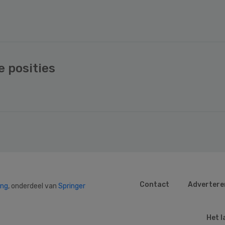
e posities
Contact
Advertere
ing
, onderdeel van
Springer
Het l