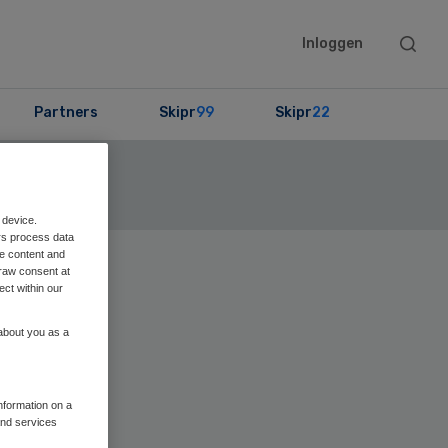
Searc
Inloggen
this
websit
Partners
Skipr
99
Skipr
22
ekijk de lijst
 device.
rs process data
me content and
raw consent at
Primary
ect within our
Sidebar
 about you as a
information on a
and services