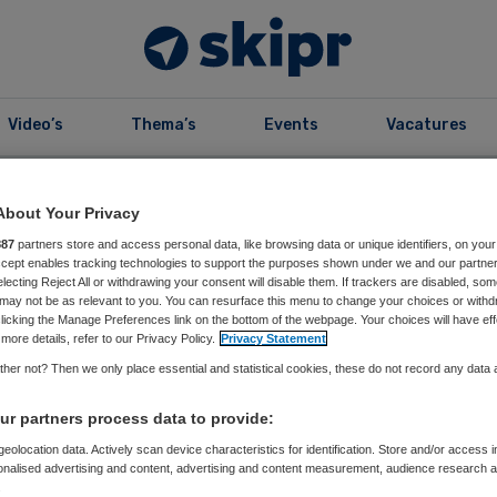
Video’s
Thema’s
Events
Vacatures
B
99
Editie 2026
About Your Privacy
887
partners store and access personal data, like browsing data or unique identifiers, on your
Accept enables tracking technologies to support the purposes shown under we and our partne
electing Reject All or withdrawing your consent will disable them. If trackers are disabled, so
may not be as relevant to you. You can resurface this menu to change your choices or withd
licking the Manage Preferences link on the bottom of the webpage. Your choices will have eff
more details, refer to our Privacy Policy.
Privacy Statement
r99
her not? Then we only place essential and statistical cookies, these do not record any data
r partners process data to provide:
eolocation data. Actively scan device characteristics for identification. Store and/or access 
onalised advertising and content, advertising and content measurement, audience research 
e vorig jaar:
.