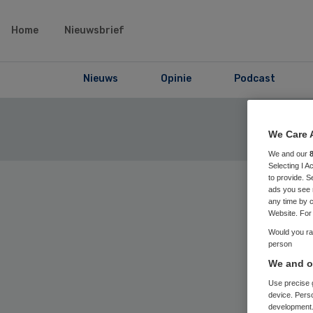
Home
Nieuwsbrief
Nieuws
Opinie
Podcast
We Care 
We and our
Selecting I 
to provide. S
ads you see 
any time by c
Website. For 
Home
› Skip
Would you rat
person
We and ou
Use precise g
device. Pers
Positi
development