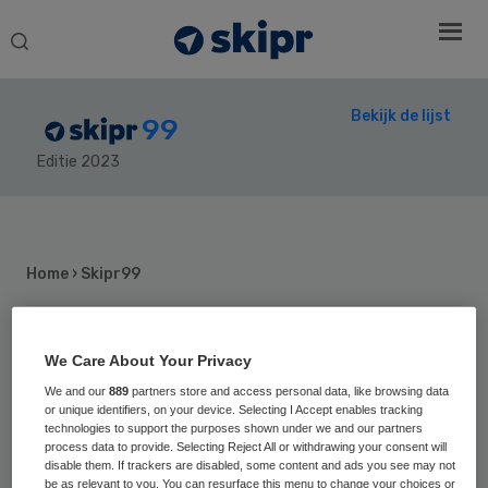
Search
this
website
Bekijk de lijst
99
Editie 2023
Secondary
Sidebar
Home
› Skipr99
We Care About Your Privacy
59
Positie vorig jaar:
We and our
889
partners store and access personal data, like browsing data
Guy Buck
or unique identifiers, on your device. Selecting I Accept enables tracking
technologies to support the purposes shown under we and our partners
process data to provide. Selecting Reject All or withdrawing your consent will
disable them. If trackers are disabled, some content and ads you see may not
Guy Buck (1963) is voorzitter van de raad
be as relevant to you. You can resurface this menu to change your choices or