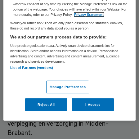
withdraw consent at any time by clicking the Manage Preferences link on the
van bestuur van zorgorganisatie Aafje in
bottom of the webpage. Your choices will have effect within our Website. For
more details, refer to our Privacy Policy.
Privacy Statement
Rotterdam.
Would you rather not? Then we only place essential and statistical cookies,
these do not record any data about you as a person
Buck is tevens lid van het bestuur van
We and our partners process data to provide:
PGGM&CO, lid governance-commissie
Use precise geolocation data. Actively scan device characteristics for
zorg/scheidsgerecht zorg en lid raad van
identification. Store and/or access information on a device. Personalised
advertising and content, advertising and content measurement, audience
toezicht ROC Curio.
research and services development.
List of Partners (vendors)
Buck is bestuurskundige met
verandermanagement als specialisatie. In
Manage Preferences
het verleden was Buck onder meer
voorzitter van de raad van bestuur van
Reject All
I Accept
Schakelring, een organisatie voor thuiszorg,
verpleging en verzorging in Midden-
Brabant.