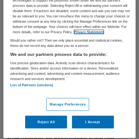
technologies to support the purposes shown under we and our partners
process data to provide. Selecting Reject All or withdrawing your consent will
Hans van Goudoever, kinderarts, is
disable them. If trackers are disabled, some content and ads you see may not
be as relevant to you. You can resurface this menu to change your choices or
voorzitter van de raad van bestuur van
withdraw consent at any time by clicking the Manage Preferences link on the
bottom of the webpage. Your choices will have effect within our Website. For
Amsterdam UMC en voormalig decaan van
more details, refer to our Privacy Policy.
Privacy Statement
de Faculteit Geneeskunde van de UvA.
Would you rather not? Then we only place essential and statistical cookies,
these do not record any data about you as a person
Hoogleraar Kindergeneeskunde aan zowel
We and our partners process data to provide:
UvA als VU.
Use precise geolocation data. Actively scan device characteristics for
identification. Store and/or access information on a device. Personalised
In 2004 werd hij hoofd van de afdeling
advertising and content, advertising and content measurement, audience
research and services development.
Neonatologie in het Sophia
List of Partners (vendors)
Kinderziekenhuis. In 2010 kwam hij naar
Amsterdam, waar hij hoofd werd van de
Manage Preferences
afdeling Kindergeneeskunde van zowel
VUmc als AMC. Sinds 2012 is hij voorzitter
Reject All
I Accept
van de divisie Vrouw-Kind op beide locaties,
ruim voordat de bestuurlijke fusie van