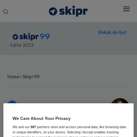
Search
this
website
Bekijk de lijst
99
Editie 2023
Secondary
Sidebar
Home
› Skipr99
98
Positie vorig jaar:
Hans van
We Care About Your Privacy
Goudoever
We and our
887
partners store and access personal data, like browsing data
or unique identifiers, on your device. Selecting I Accept enables tracking