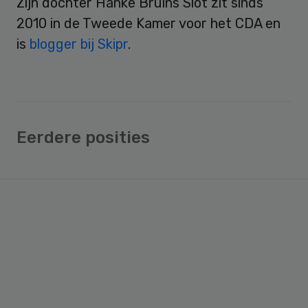
Zijn dochter Hanke Bruins Slot zit sinds
2010 in de Tweede Kamer voor het CDA en
is
blogger bij Skipr
.
Eerdere posities
Primary
Sidebar