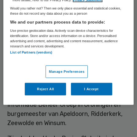
more details, refer to our Privacy Policy.
Privacy Statement
Would you rather not? Then we only place essential and statistical cookies,
Tot 1 april 2015 voorzitter raad van
these do not record any data about you as a person
commissarissen ’s Heeren Loo. Hij wordt
We and our partners process data to provide:
dan opgevolgd door Rien Meijerink.
Use precise geolocation data. Actively scan device characteristics for
identification. Store and/or access information on a device. Personalised
Voorzitter raad van toezicht KWF
advertising and content, advertising and content measurement, audience
research and services development.
Kankerbestrijding. Hij was onder andere
List of Partners (vendors)
voorzitter van de raad van bestuur van de
Nederlandse Publieke Omroep (NPO). Eerder
Manage Preferences
was hij secretaris-generaal van het
ministerie van Onderwijs, Cultuur en
Reject All
I Accept
Wetenschappen, hoofddirecteur van de
Informatie Beheer Groep in Groningen en
burgemeester van Apeldoorn, Ridderkerk,
Zeewolde en Winsum.