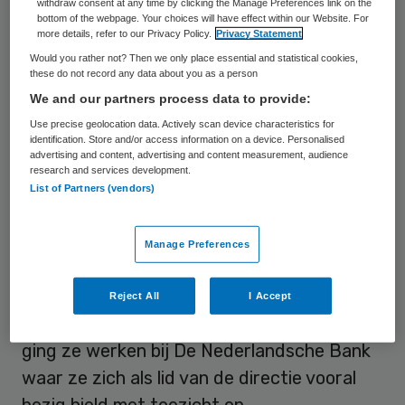
withdraw consent at any time by clicking the Manage Preferences link on the
bottom of the webpage. Your choices will have effect within our Website. For
Joanne Kellermann (1960) is
more details, refer to our Privacy Policy.
Privacy Statement
bestuursvoorzitter van het Pensioenfonds
Would you rather not? Then we only place essential and statistical cookies,
these do not record any data about you as a person
Zorg & Welzijn. Tevens is ze voorzitter van
We and our partners process data to provide:
de raad van commissarissen van de
Use precise geolocation data. Actively scan device characteristics for
Nederlandse Waterschapsbank en lid van
identification. Store and/or access information on a device. Personalised
advertising and content, advertising and content measurement, audience
het bestuur van Aflatoun, een NGO die voor
research and services development.
List of Partners (vendors)
meer dan 5 miljoen kinderen wereldwijd
sociale en financiële educatie verzorgt.
Manage Preferences
Kellerman studeerde rechten in Leiden en
begon haar carrière bij het
Reject All
I Accept
advocatenkantoor NatauDutilh. In 2005
ging ze werken bij De Nederlandsche Bank
waar ze zich als lid van de directie vooral
bezig hield met toezicht op