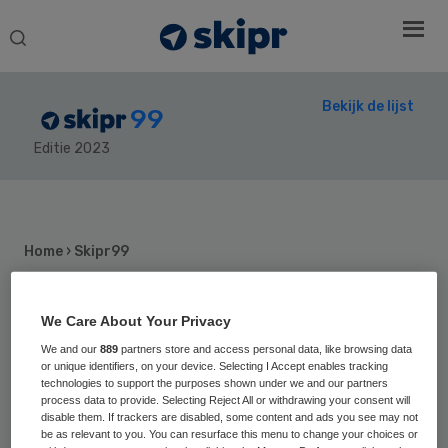
Search
this
website
Bekijk de lijst
99
Editie 2023
Secondary
Sidebar
Home
› Skipr99
We Care About Your Privacy
55
Positie vorig jaar: 38
We and our
889
partners store and access personal data, like browsing data
or unique identifiers, on your device. Selecting I Accept enables tracking
Joanne
technologies to support the purposes shown under we and our partners
process data to provide. Selecting Reject All or withdrawing your consent will
Kellermann
disable them. If trackers are disabled, some content and ads you see may not
be as relevant to you. You can resurface this menu to change your choices or