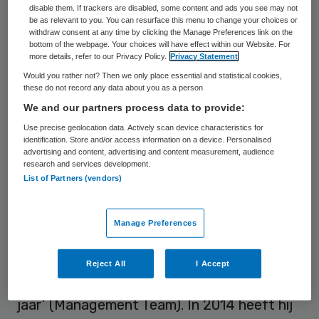
disable them. If trackers are disabled, some content and ads you see may not
2006 Stichting Buurtzorg Nederland
be as relevant to you. You can resurface this menu to change your choices or
withdraw consent at any time by clicking the Manage Preferences link on the
opgericht.
bottom of the webpage. Your choices will have effect within our Website. For
more details, refer to our Privacy Policy.
Privacy Statement
De Blok maakte school met zelfsturende
Would you rather not? Then we only place essential and statistical cookies,
these do not record any data about you as a person
teams in de thuiszorg, een concept dat
We and our partners process data to provide:
inmiddels brede navolging vindt in binnen-
Use precise geolocation data. Actively scan device characteristics for
en buitenland.
identification. Store and/or access information on a device. Personalised
advertising and content, advertising and content measurement, audience
research and services development.
Buurtzorg heeft de afgelopen jaren
List of Partners (vendors)
verschillende prijzen in ontvangst mogen
nemen. Zo heeft Buurtzorg meerdere
Manage Preferences
malen de Beste Werkgevers Award
(Effectory) gewonnen en is Jos de Blok in
Reject All
I Accept
2012 verkozen tot ‘Gamechanger van het
jaar’ (Management Team). In 2014 heeft hij