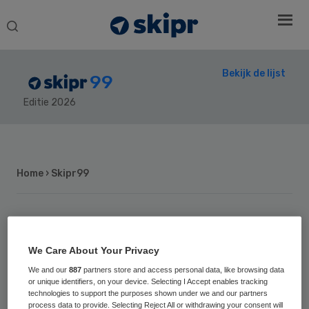
Search
this
website
Bekijk de lijst
99
Editie 2026
Secondary
Sidebar
Home
› Skipr99
16
Positie vorig jaar: 13
We Care About Your Privacy
Jos de Blok
We and our
887
partners store and access personal data, like browsing data
or unique identifiers, on your device. Selecting I Accept enables tracking
technologies to support the purposes shown under we and our partners
Verpleegkundige Jos de Blok (1960) heeft in
process data to provide. Selecting Reject All or withdrawing your consent will