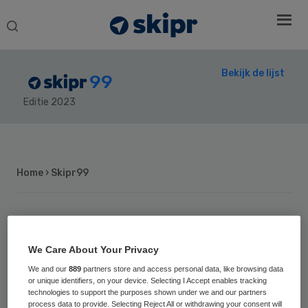
Search
this
website
Bekijk de lijst
99
Editie 2023
Secondary
Sidebar
Home
› Skipr99
7
Positie vorig jaar: 25
We Care About Your Privacy
Jos de Blok
We and our
889
partners store and access personal data, like browsing data
or unique identifiers, on your device. Selecting I Accept enables tracking
technologies to support the purposes shown under we and our partners
Verpleegkundige Jos de Blok (1960) heeft in
process data to provide. Selecting Reject All or withdrawing your consent will