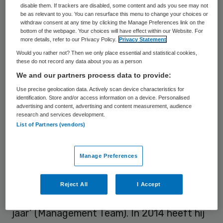
disable them. If trackers are disabled, some content and ads you see may not
2006 Stichting Buurtzorg Nederland
be as relevant to you. You can resurface this menu to change your choices or
withdraw consent at any time by clicking the Manage Preferences link on the
opgericht.
bottom of the webpage. Your choices will have effect within our Website. For
more details, refer to our Privacy Policy.
Privacy Statement
De Blok maakte school met zelfsturende
Would you rather not? Then we only place essential and statistical cookies,
these do not record any data about you as a person
teams in de thuiszorg, een concept dat
We and our partners process data to provide:
inmiddels brede navolging vindt in binnen-
Use precise geolocation data. Actively scan device characteristics for
en buitenland.
identification. Store and/or access information on a device. Personalised
advertising and content, advertising and content measurement, audience
research and services development.
Buurtzorg heeft de afgelopen jaren
List of Partners (vendors)
verschillende prijzen in ontvangst mogen
nemen. Zo heeft Buurtzorg meerdere
Manage Preferences
malen de Beste Werkgevers Award
(Effectory) gewonnen en is Jos de Blok in
Reject All
I Accept
2012 verkozen tot ‘Gamechanger van het
jaar’ (Management Team). In 2014 heeft hij