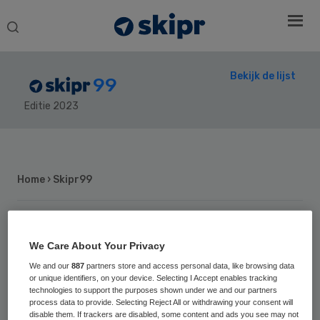
Search
this
website
Bekijk de lijst
99
Editie 2023
Secondary
Sidebar
Home
› Skipr99
18
We Care About Your Privacy
Positie vorig jaar: 21
Marjolein
We and our
887
partners store and access personal data, like browsing data
or unique identifiers, on your device. Selecting I Accept enables tracking
technologies to support the purposes shown under we and our partners
Tasche
process data to provide. Selecting Reject All or withdrawing your consent will
disable them. If trackers are disabled, some content and ads you see may not