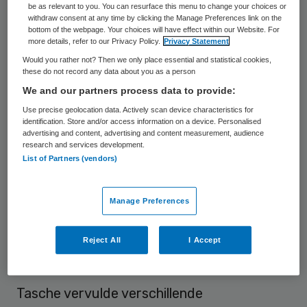
be as relevant to you. You can resurface this menu to change your choices or
withdraw consent at any time by clicking the Manage Preferences link on the
Marjolein Tasche (1959) is per 1 januari 2024
bottom of the webpage. Your choices will have effect within our Website. For
more details, refer to our Privacy Policy.
Privacy Statement
benoemd tot voorzitter van de Landelijke
Would you rather not? Then we only place essential and statistical cookies,
Huisartsenvereniging (LHV).
these do not record any data about you as a person
We and our partners process data to provide:
Van 1 oktober 2017 tot eind 2023 was ze
Use precise geolocation data. Actively scan device characteristics for
voorzitter van de raad van bestuur van
identification. Store and/or access information on a device. Personalised
advertising and content, advertising and content measurement, audience
Franciscus Gasthuis & Vlietland.
research and services development.
List of Partners (vendors)
Ze was hiervoor directievoorzitter
HagaZiekenhuis in Den Haag en lid raad van
Manage Preferences
bestuur van de Reinier Haga Groep. Tasche
is opgeleid als huisarts. Ze promoveerde
Reject All
I Accept
aan de Erasmus Universiteit.
Tasche vervulde verschillende