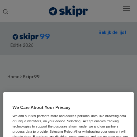
Search
this
website
Bekijk de lijst
99
Editie 2026
Secondary
Sidebar
Home
› Skipr99
We Care About Your Privacy
Positie vorig jaar: 83
Mark Kramer
We and our
889
partners store and access personal data, like browsing data
or unique identifiers, on your device. Selecting I Accept enables tracking
technologies to support the purposes shown under we and our partners
process data to provide. Selecting Reject All or withdrawing your consent will
disable them. If trackers are disabled, some content and ads you see may not