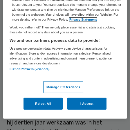
Mark Kramer is internist en voorzitter van
be as relevant to you. You can resurface this menu to change your choices or
de Vereniging Innovatieve Geneesmiddelen
withdraw consent at any time by clicking the Manage Preferences link on the
bottom of the webpage. Your choices will have effect within our Website. For
(VIG).
more details, refer to our Privacy Policy.
Privacy Statement
Would you rather not? Then we only place essential and statistical cookies,
Kramer was hiervoor lid van de raad van
these do not record any data about you as a person
bestuur van het Amsterdam UMC. Tot aan
We and our partners process data to provide:
de fusie met het AMC was hij lid van de
Use precise geolocation data. Actively scan device characteristics for
identification. Store and/or access information on a device. Personalised
raad van bestuur van het VUmc.
advertising and content, advertising and content measurement, audience
research and services development.
List of Partners (vendors)
Kramer rondde zijn studie geneeskunde in
Leiden af en werkte enkele jaren als AIOS
Manage Preferences
en internist-hematoloog op Curaçao en in
het LUMC.
Reject All
I Accept
In 1994 verhuisde hij naar Amersfoort waar
hij dertien jaar werkzaam was in het