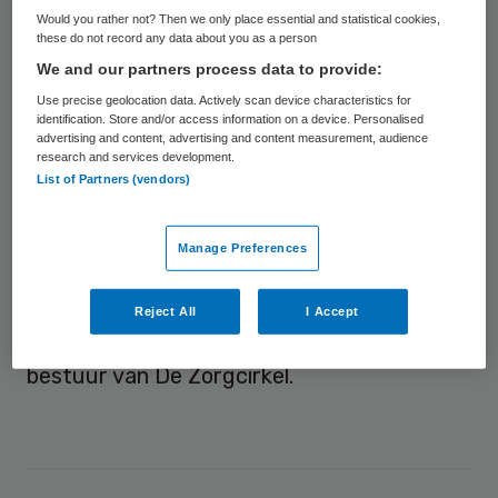
Would you rather not? Then we only place essential and statistical cookies,
bestuur van Laurens, aanbieder van
these do not record any data about you as a person
organisatie voor ouderenzorg (thuiszorg,
We and our partners process data to provide:
dagbesteding, revalidatie, verpleeghuiszorg
Use precise geolocation data. Actively scan device characteristics for
identification. Store and/or access information on a device. Personalised
en palliatieve zorg) in Rotterdam.
advertising and content, advertising and content measurement, audience
research and services development.
List of Partners (vendors)
Buijs is tevens lid van de raad van toezicht
bij Rivas Zorggroep en Santé Partners en lid
van de programmacommissie van de Care
Manage Preferences
Summit.
Reject All
I Accept
Eerder was Buijs voorzitter van de raad van
bestuur van De Zorgcirkel.