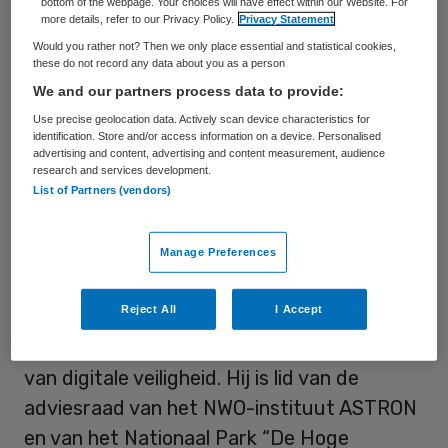
bottom of the webpage. Your choices will have effect within our Website. For
more details, refer to our Privacy Policy.
Privacy Statement
toezicht van het Amsterdam UMC (AMC en
Would you rather not? Then we only place essential and statistical cookies,
VUmc).
these do not record any data about you as a person
We and our partners process data to provide:
Kuijken is verder President-Commissaris
Use precise geolocation data. Actively scan device characteristics for
van De Nederlandsche Bank NV, voorzitter
identification. Store and/or access information on a device. Personalised
advertising and content, advertising and content measurement, audience
van de Raad van Toezicht van de
research and services development.
List of Partners (vendors)
Luchtverkeersleiding Nederland, voorzitter
van de Raad van Toezicht van het Kadaster,
Manage Preferences
voorzitter van de Raad van Toezicht van de
“The Hague Security Delta”, een
Reject All
I Accept
samenwerkingsverband van bedrijfsleven,
kennisinstellingen en overheid op het gebied
van digitale veiligheid. Hij is lid van de
adviesraad van het NWO-instituut ASTRON
en van het Nationaal Park “De Hoge