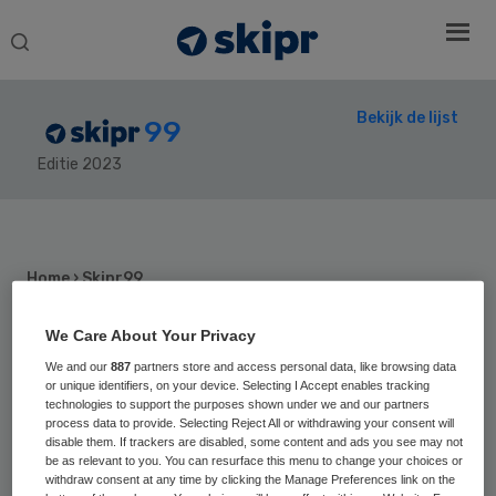
Search
this
website
Bekijk de lijst
99
Editie 2023
Secondary
Sidebar
Home
› Skipr99
We Care About Your Privacy
We and our
887
partners store and access personal data, like browsing data
82
Positie vorig jaar:
or unique identifiers, on your device. Selecting I Accept enables tracking
technologies to support the purposes shown under we and our partners
Wim Kuijken
process data to provide. Selecting Reject All or withdrawing your consent will
disable them. If trackers are disabled, some content and ads you see may not
be as relevant to you. You can resurface this menu to change your choices or
withdraw consent at any time by clicking the Manage Preferences link on the
Wim Kuijken is voorzitter van de raad van