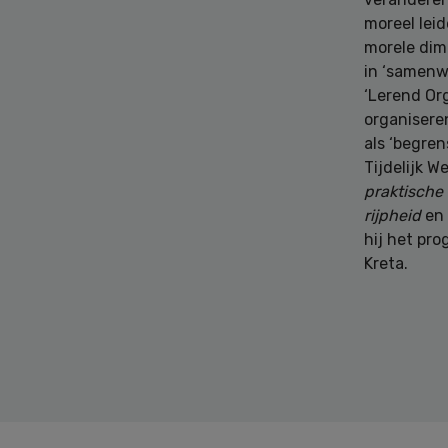
moreel leid
morele dim
in ‘samenw
‘Lerend Or
organisere
als ‘begren
Tijdelijk 
praktische 
rijpheid
en
hij het pro
Kreta.