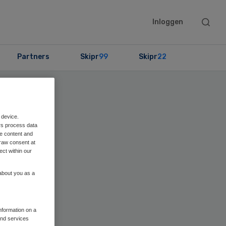
Searc
Inloggen
this
websit
Partners
Skipr
99
Skipr
22
 device.
rs process data
me content and
raw consent at
ect within our
 about you as a
information on a
and services