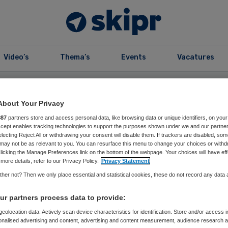
Video’s
Thema’s
Events
Vacatures
kers
About Your Privacy
887
partners store and access personal data, like browsing data or unique identifiers, on your
 dr. André Wierdsma
Accept enables tracking technologies to support the purposes shown under we and our partne
electing Reject All or withdrawing your consent will disable them. If trackers are disabled, so
may not be as relevant to you. You can resurface this menu to change your choices or withd
ogleraar ‘Organiseren en co-creëren’, Nyenrode Business
licking the Manage Preferences link on the bottom of the webpage. Your choices will have eff
more details, refer to our Privacy Policy.
Privacy Statement
her not? Then we only place essential and statistical cookies, these do not record any data
dsma is emeritus hoogleraar ‘Organiseren en Co-
r partners process data to provide:
j Nyenrode Business Universiteit. Hij is, sinds 1986,
ofessor bij CEIBS (China Europe International Business
eolocation data. Actively scan device characteristics for identification. Store and/or access 
onalised advertising and content, advertising and content measurement, audience research 
anghai/Beijing) en kerndocent ‘Leiderschap en