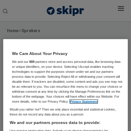
Search
this
website
Home
›
Sprekers
Prof. Annemieke Roobeek
We Care About Your Privacy
Professor Strategie en
We and our
889
partners store and access personal data, like browsing data
or unique identifiers, on your device. Selecting I Accept enables tracking
Transformatiemanagement, Nyenrode
technologies to support the purposes shown under we and our partners
Business Universiteit
process data to provide. Selecting Reject All or withdrawing your consent will
disable them. If trackers are disabled, some content and ads you see may not
be as relevant to you. You can resurface this menu to change your choices or
Prof. Annemieke Roobeek ontwikkelt business
withdraw consent at any time by clicking the Manage Preferences link on the
ecosystemen rondom uitdagende problemen zoals
bottom of the webpage. Your choices will have effect within our Website. For
more details, refer to our Privacy Policy.
Privacy Statement
een gezonde maatschappij, de circulaire economie
en Feeding Megacities. Zij heeft met haar bedrijf
Would you rather not? Then we only place essential and statistical cookies,
these do not record any data about you as a person
MeetingMoreMinds een interactieve stijl van werken
We and our partners process data to provide:
om met publieke en private organisaties aan
Use precise geolocation data. Actively scan device characteristics for