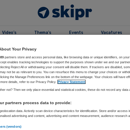
Video’s
Thema’s
Events
Vacatures
About Your Privacy
kers
889
partners store and access personal data, like browsing data or unique identifiers, on your
Accept enables tracking technologies to support the purposes shown under we and our partne
electing Reject All or withdrawing your consent will disable them. If trackers are disabled, so
rof. dr. Cees Wittens
may not be as relevant to you. You can resurface this menu to change your choices or withd
licking the Manage Preferences link on the bottom of the webpage. Your choices will have eff
more details, refer to our Privacy Policy.
Privacy Statement
, gespecialiseerd in o.a. rheologie, hemodynamiek en diep
her not? Then we only place essential and statistical cookies, these do not record any data
oblematiek
r partners process data to provide:
s is vaatchirurg, gespecialiseerd in o.a. rheologie,
eolocation data. Actively scan device characteristics for identification. Store and/or access 
ek en diep veneuze problematiek. Hij was werkzaam
onalised advertising and content, advertising and content measurement, audience research 
C van 1 januari 2009 tot 1 september 2019. Hij heeft
.
ners (vendors)
itvindingen op zijn naam, zoals: