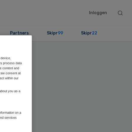
Searc
Inloggen
this
websit
Partners
Skipr
99
Skipr
22
 device.
rs process data
me content and
raw consent at
ect within our
 about you as a
information on a
and services