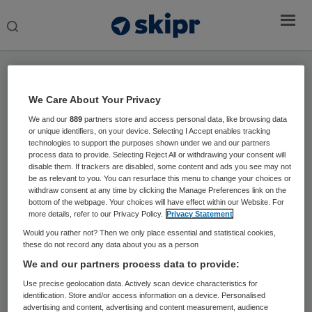
Search
this
website
Home
›
Sprekers
We Care About Your Privacy
drs. Chantal van den Berg
We and our
889
partners store and access personal data, like browsing data
or unique identifiers, on your device. Selecting I Accept enables tracking
technologies to support the purposes shown under we and our partners
Spreker, auteur en expert op het gebied van
process data to provide. Selecting Reject All or withdrawing your consent will
Neurowetenschappen
disable them. If trackers are disabled, some content and ads you see may not
be as relevant to you. You can resurface this menu to change your choices or
withdraw consent at any time by clicking the Manage Preferences link on the
drs. Chantal van den Berg is spreker, auteur en
bottom of the webpage. Your choices will have effect within our Website. For
expert op het gebied van het brein in relatie tot hoe
more details, refer to our Privacy Policy.
Privacy Statement
je mensen kan helpen keuzes te maken zodat ze in
Would you rather not? Then we only place essential and statistical cookies,
actie komen. Ze studeerde Bedrijfswetenschappen
these do not record any data about you as a person
en werkte 20 jaar bij zowel kleine als grotere
We and our partners process data to provide:
bedrijven en in diverse branches. Stuurde een team
Use precise geolocation data. Actively scan device characteristics for
van 25 professionals aan en verdiepte zich in het
identification. Store and/or access information on a device. Personalised
advertising and content, advertising and content measurement, audience