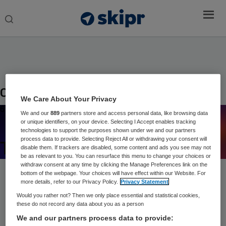
Search
this
website
Op het podium van
We Care About Your Privacy
6 novemver 2026, Utrecht
We and our
889
partners store and access personal data, like browsing data
or unique identifiers, on your device. Selecting I Accept enables tracking
technologies to support the purposes shown under we and our partners
process data to provide. Selecting Reject All or withdrawing your consent will
Topsprekers over transitie
disable them. If trackers are disabled, some content and ads you see may not
be as relevant to you. You can resurface this menu to change your choices or
withdraw consent at any time by clicking the Manage Preferences link on the
bottom of the webpage. Your choices will have effect within our Website. For
more details, refer to our Privacy Policy.
Privacy Statement
Home
›
Sprekers
Would you rather not? Then we only place essential and statistical cookies,
these do not record any data about you as a person
Egge van der Poel
We and our partners process data to provide: