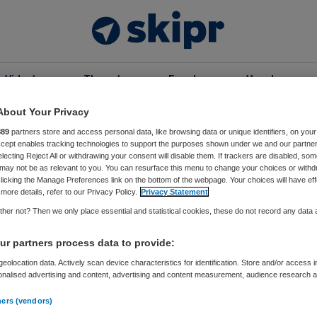
Video’s
Thema’s
Events
Vacatures
About Your Privacy
889
partners store and access personal data, like browsing data or unique identifiers, on your
kers
Accept enables tracking technologies to support the purposes shown under we and our partne
electing Reject All or withdrawing your consent will disable them. If trackers are disabled, so
may not be as relevant to you. You can resurface this menu to change your choices or withd
ke van Asperen
licking the Manage Preferences link on the bottom of the webpage. Your choices will have eff
more details, refer to our Privacy Policy.
Privacy Statement
anager Salland United
her not? Then we only place essential and statistical cookies, these do not record any data
 Asperen is in haar loopbaan steeds vanuit
r partners process data to provide:
nde perspectieven betrokken bij de zorg. Ze bekleedde
eolocation data. Actively scan device characteristics for identification. Store and/or access 
onalised advertising and content, advertising and content measurement, audience research 
ncties op beleidsniveau, onder andere bij het Radboud
.
, bij het Kenniscentrum Sport en Bewegen en bij VWS.
ners (vendors)
 maakte ze de overstap naar Salland Zorgverzekeraar.