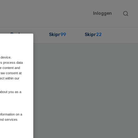
Searc
Inloggen
this
websit
Partners
Skipr
99
Skipr
22
 device.
rs process data
me content and
raw consent at
ect within our
 about you as a
information on a
and services