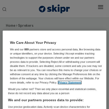
Search
this
website
Home
›
Sprekers
Ilse van Haren
We Care About Your Privacy
We and our
889
partners store and access personal data, like browsing data
Verpleegkundig specialist en
or unique identifiers, on your device. Selecting I Accept enables tracking
hogeschooldocent
technologies to support the purposes shown under we and our partners
process data to provide. Selecting Reject All or withdrawing your consent will
disable them. If trackers are disabled, some content and ads you see may not
Ilse van Haren is een ervaren professional in de
be as relevant to you. You can resurface this menu to change your choices or
gezondheidszorg en heeft na het afronden van haar
withdraw consent at any time by clicking the Manage Preferences link on the
bottom of the webpage. Your choices will have effect within our Website. For
Master Advanced Nursing Practice opleiding in 2003
more details, refer to our Privacy Policy.
Privacy Statement
altijd in meerdere rollen, banen en functies gewerkt.
Would you rather not? Then we only place essential and statistical cookies,
Momenteel is zij werkzaam als Verpleegkundig
these do not record any data about you as a person
Specialist AGZ kindergeneeskunde in het Elisabeth
We and our partners process data to provide:
Tweesteden ziekenhuis in Utrecht en hogeschool
Use precise geolocation data. Actively scan device characteristics for