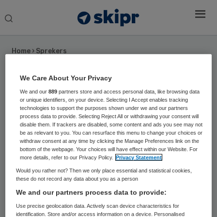
Search
this
website
Home
›
Sprekers
We Care About Your Privacy
Prof. dr. Kris Vanhaecht
We and our
889
partners store and access personal data, like browsing data
Assistant Professor verbonden aan de
or unique identifiers, on your device. Selecting I Accept enables tracking
technologies to support the purposes shown under we and our partners
KULeuven met leerstoel Kwaliteit en
process data to provide. Selecting Reject All or withdrawing your consent will
Patiëntveiligheid en het Erasmus Centrum
disable them. If trackers are disabled, some content and ads you see may not
be as relevant to you. You can resurface this menu to change your choices or
voor Zorgbestuur en schrijver van het boek
withdraw consent at any time by clicking the Manage Preferences link on the
Mangomoment
bottom of the webpage. Your choices will have effect within our Website. For
more details, refer to our Privacy Policy.
Privacy Statement
Prof. Dr. Kris Vanhaecht doceert kwaliteit &
Would you rather not? Then we only place essential and statistical cookies,
these do not record any data about you as a person
patiëntveiligheid binnen de faculteit geneeskunde
We and our partners process data to provide:
te Leuven. Hij is tevens verbonden aan het Erasmus
Centrum voor Zorgbestuur als kerndocent van het
Use precise geolocation data. Actively scan device characteristics for
identification. Store and/or access information on a device. Personalised