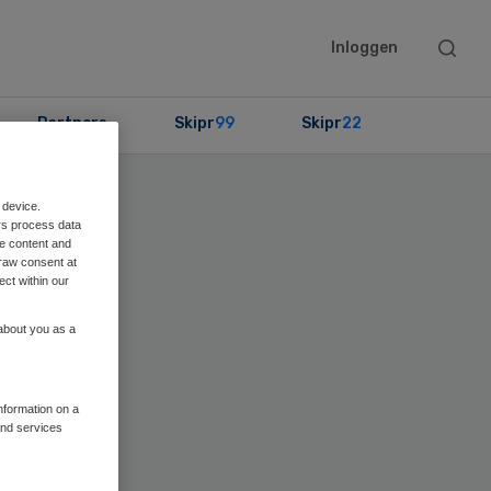
Searc
Inloggen
this
websit
Partners
Skipr
99
Skipr
22
 device.
rs process data
me content and
raw consent at
ect within our
 about you as a
information on a
and services