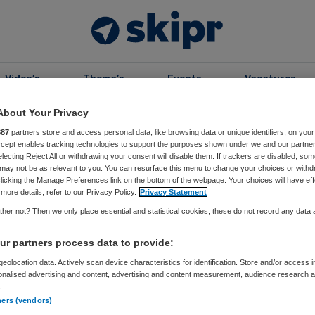
Video’s
Thema’s
Events
Vacatures
About Your Privacy
887
partners store and access personal data, like browsing data or unique identifiers, on your
kers
Accept enables tracking technologies to support the purposes shown under we and our partne
electing Reject All or withdrawing your consent will disable them. If trackers are disabled, so
 Seckel
may not be as relevant to you. You can resurface this menu to change your choices or withd
licking the Manage Preferences link on the bottom of the webpage. Your choices will have eff
more details, refer to our Privacy Policy.
Privacy Statement
ealthcare CBRE
her not? Then we only place essential and statistical cookies, these do not record any data
l heeft 16 jaar ervaring in de woon- en zorgsector.
r partners process data to provide:
en woningcorporatie en daarna als adviseur voor
eolocation data. Actively scan device characteristics for identification. Store and/or access 
gorganisaties. Sinds 2021 geeft zij leiding aan het
onalised advertising and content, advertising and content measurement, audience research 
.
 Healthcare bij CBRE. Een deskundig en enthousiast
ners (vendors)
orgvastgoedspecialisten, zowel op het gebied van