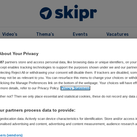
Video’s
Thema’s
Events
Vacatures
About Your Privacy
kers
887
partners store and access personal data, like browsing data or unique identifiers, on your
Accept enables tracking technologies to support the purposes shown under we and our partne
electing Reject All or withdrawing your consent will disable them. If trackers are disabled, so
 dr. Patrick Kenis
may not be as relevant to you. You can resurface this menu to change your choices or withd
licking the Manage Preferences link on the bottom of the webpage. Your choices will have eff
more details, refer to our Privacy Policy.
Privacy Statement
Public Governance aan de Tilburg School of Economics
her not? Then we only place essential and statistical cookies, these do not record any data
ent (Tilburg University)
r partners process data to provide:
atrick Kenis is sinds 2018 Hoogleraar Public Governance
eolocation data. Actively scan device characteristics for identification. Store and/or access 
(Tilburg School of Economics and Management).
onalised advertising and content, advertising and content measurement, audience research 
was hij Academic Dean van Antwerp Management
.
IAS School for Business and Society, Tilburg. Van
ners (vendors)