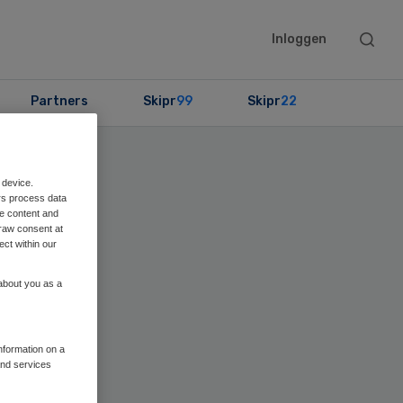
Searc
Inloggen
this
websit
Partners
Skipr
99
Skipr
22
 device.
rs process data
me content and
raw consent at
ect within our
 about you as a
information on a
and services