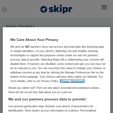
Search
this
website
Home
›
Sprekers
We Care About Your Privacy
Petra Teunis
We and our
887
partners store and access personal data, like browsing data
or unique identifiers, on your device. Selecting I Accept enables tracking
Bestuursvoorzitter Salland Zorgverzekeraar
technologies to support the purposes shown under we and our partners
en lid dagelijks bestuur Salland United
process data to provide. Selecting Reject All or withdrawing your consent will
disable them. If trackers are disabled, some content and ads you see may not
be as relevant to you. You can resurface this menu to change your choices or
Sinds november 2018 is Petra Teunis voorzitter Raad
withdraw consent at any time by clicking the Manage Preferences link on the
van Bestuur van Salland Zorgverzekeraar. Met een
bottom of the webpage. Your choices will have effect within our Website. For
more details, refer to our Privacy Policy.
Privacy Statement
lange succesvolle loopbaan in de financiële sector
Would you rather not? Then we only place essential and statistical cookies,
stuurt Petra Salland Zorgverzekeraar aan voor het
these do not record any data about you as a person
verzekeren van duurzame, toegankelijke en
We and our partners process data to provide:
betaalbare zorg. Salland Zorgverzekeringen,
HollandZorg en Salland Zorgkantoor zijn onderdeel
Use precise geolocation data. Actively scan device characteristics for
identification. Store and/or access information on a device. Personalised