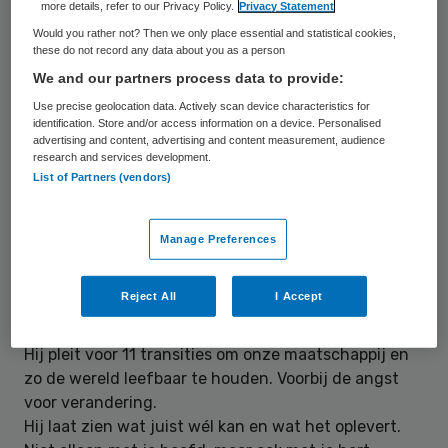
more details, refer to our Privacy Policy.
Privacy Statement
Internationale autoriteit op het gebied van
Would you rather not? Then we only place essential and statistical cookies,
transities en duurzaamheid, grondlegger
these do not record any data about you as a person
van de transitiekunde in Nederland
We and our partners process data to provide:
Use precise geolocation data. Actively scan device characteristics for
Prof. dr. ir. Jan Rotmans is een maatschappelijk
identification. Store and/or access information on a device. Personalised
gedreven en bevlogen wetenschapper, met ruim 300
advertising and content, advertising and content measurement, audience
research and services development.
publicaties op het gebied van klimaatverandering,
List of Partners (vendors)
global change modellering, duurzame ontwikkeling,
transities en systeeminnovaties, waaronder 20
boeken. Hij is een internationale autoriteit op het
Manage Preferences
gebied van transities en duurzaamheid, biedt
overheden, bedrijven en bovenal u – het individu –
Reject All
I Accept
de oplossing voor de chaos en crises die wij allemaal
voelen.
Hij pleit voor 11 transities om onze maatschappij en
zo de wereld leefbaar te houden. Voorbij de angst
voor verandering.
Hij laat zien wat juist wél kan en wat het oplevert.