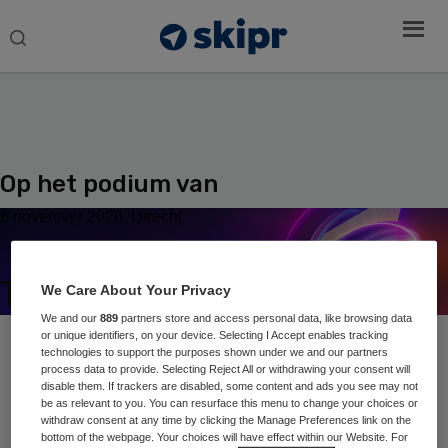
Search
this
website
Op het podium van
6 novemver 2026, Utrecht
Topsprekers over transitie
We Care About Your Privacy
We and our
889
partners store and access personal data, like browsing data
or unique identifiers, on your device. Selecting I Accept enables tracking
technologies to support the purposes shown under we and our partners
Home
›
Sprekers
process data to provide. Selecting Reject All or withdrawing your consent will
disable them. If trackers are disabled, some content and ads you see may not
be as relevant to you. You can resurface this menu to change your choices or
withdraw consent at any time by clicking the Manage Preferences link on the
Prof. dr. ir. Jan Rotmans
bottom of the webpage. Your choices will have effect within our Website. For