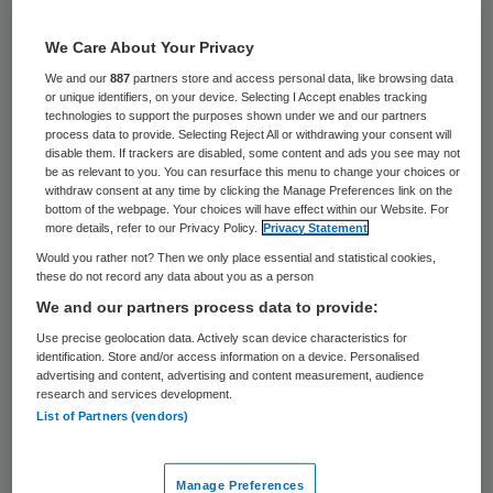
stoffige archiefkast belanden en niet
We Care About Your Privacy
worden doorontwikkeld tot een therapie of
We and our
887
partners store and access personal data, like browsing data
medicijn: onvermogen van de onderzoeker
or unique identifiers, on your device. Selecting I Accept enables tracking
technologies to support the purposes shown under we and our partners
die geen idee heeft hoe hij zoiets moet
process data to provide. Selecting Reject All or withdrawing your consent will
aanpakken, gebrekkige infrastructuur, het
disable them. If trackers are disabled, some content and ads you see may not
be as relevant to you. You can resurface this menu to change your choices or
bedrijfsleven dat onvoldoende investeert in
withdraw consent at any time by clicking the Manage Preferences link on the
bottom of the webpage. Your choices will have effect within our Website. For
onderzoek, bureaucratische en financiële
more details, refer to our Privacy Policy.
Privacy Statement
belemmeringen.
Would you rather not? Then we only place essential and statistical cookies,
these do not record any data about you as a person
We and our partners process data to provide:
Kwaliteitsbeoordeling
Use precise geolocation data. Actively scan device characteristics for
identification. Store and/or access information on a device. Personalised
advertising and content, advertising and content measurement, audience
Het systeem van onderzoeksfinanciering
research and services development.
speelt hier ook een grote rol in. Een
List of Partners (vendors)
wetenschapper moet scoren om nieuw geld
voor nieuw onderzoek aan te trekken. En
Manage Preferences