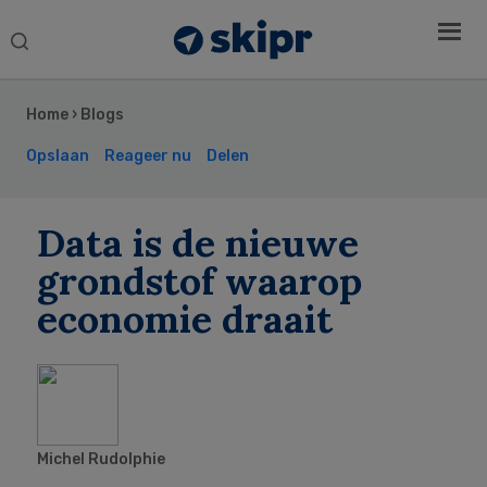
Search
this
Secondary
website
Sidebar
Home
›
Blogs
Opslaan
Reageer nu
Delen
Data is de nieuwe
grondstof waarop
economie draait
Michel Rudolphie