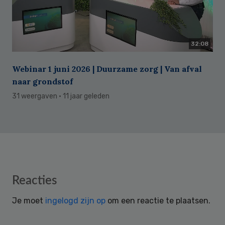
32:08
Webinar 1 juni 2026 | Duurzame zorg | Van afval
naar grondstof
31 weergaven
· 11 jaar geleden
Reader
Reacties
Interactions
Je moet
ingelogd zijn op
om een reactie te plaatsen.