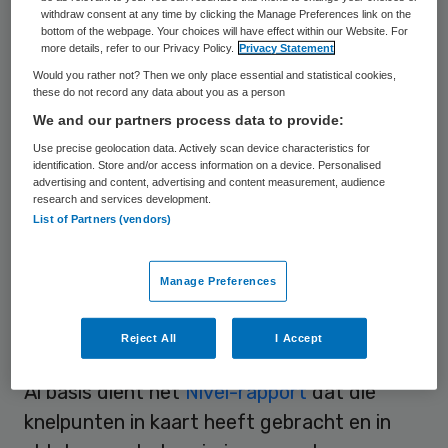
manier aan de grote klok heb gehangen.
withdraw consent at any time by clicking the Manage Preferences link on the
bottom of the webpage. Your choices will have effect within our Website. For
more details, refer to our Privacy Policy.
Privacy Statement
Toch vraag ik even tijd. Uw kostbare tijd.
Would you rather not? Then we only place essential and statistical cookies,
Tijd voor het
AO arbeidsmarktbeleid zorg
these do not record any data about you as a person
We and our partners process data to provide:
dat donderdag in de Tweede Kamer
Use precise geolocation data. Actively scan device characteristics for
plaatsvindt. Twee agendapunten springen
identification. Store and/or access information on a device. Personalised
er voor GGD GHOR Nederland uit: naast het
advertising and content, advertising and content measurement, audience
research and services development.
arbeidsmarktbeleid in de zorg ook de positie
List of Partners (vendors)
van de forensische artsen. We zien dat in
de aanloop naar het debat als één.
Manage Preferences
Nadrukkelijke noodzaak
Reject All
I Accept
Al basis dient het
Nivel-rapport
dat die
knelpunten in kaart heeft gebracht en in