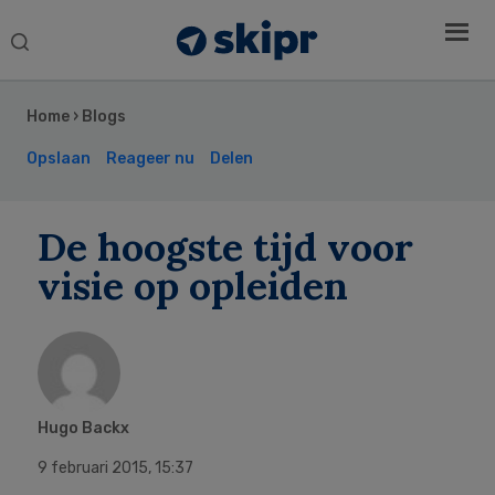
Search
this
Secondary
website
Sidebar
Home
›
Blogs
Opslaan
Reageer nu
Delen
De hoogste tijd voor
visie op opleiden
Hugo Backx
9 februari 2015
,
15:37