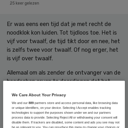
25 keer gelezen
Er was eens een tijd dat je met recht de
noodklok kon luiden. Tot tijdloos toe. Het is
vijf voor twaalf, de tijd tikt door en nee, het
is zelfs twee voor twaalf. Of nog erger, het
is vijf over twaalf.
Allemaal om als zender de ontvanger van de
boodschap ervan te doordingen dat het
menens is. Of dat het uur U nadert, het
We Care About Your Privacy
eigenlijk al te laat is en er op dit moment
We and our
889
partners store and access personal data, like browsing data
actie ondernomen moet worden. We
or unique identifiers, on your device. Selecting I Accept enables tracking
technologies to support the purposes shown under we and our partners
(h)erkennen het allemaal en ik zal de laatste
process data to provide. Selecting Reject All or withdrawing your consent will
disable them. If trackers are disabled, some content and ads you see may not
zijn om te zeggen dat ik nooit wat op die
be as relevant to you. You can resurface this menu to change your choices or