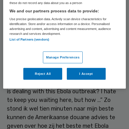
these do not record any data about you as a person
of your course?” In mijn beste Engels
We and our partners process data to provide:
antwoordde ik dat ik arts was en een
Use precise geolocation data. Actively scan device characteristics for
cursus
managing health care delivery
ging
identification. Store and/or access information on a device. Personalised
advertising and content, advertising and content measurement, audience
doen.
research and services development.
List of Partners (vendors)
Verbaasd
Manage Preferences
Na dit antwoord sloeg haar houding om als
een blad aan een boom. “Oh, can I ask you
Reject All
I Accept
some extra questions on how your country
is dealing with this Ebola outbreak? I hate
to keep you waiting here, but how …” Zo
stond ik wel tien minuten naar mijn beste
kunnen de Amerikaanse douane advies te
geven over hoe zij het beste met Ebola