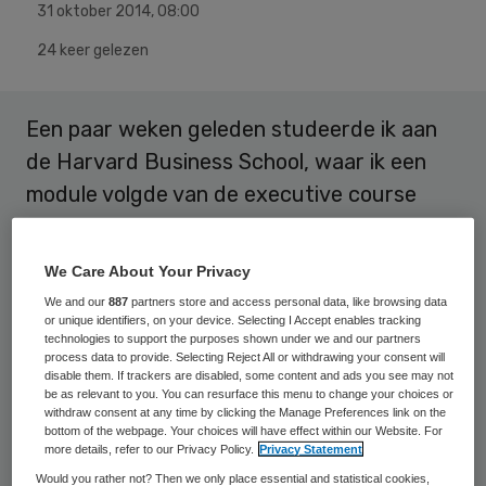
31 oktober 2014
,
08:00
24 keer gelezen
Een paar weken geleden studeerde ik aan
de Harvard Business School, waar ik een
module volgde van de executive course
‘Managing health care delivery’. Voor ebola
was geen tijd, die kwam in de pauze aan
We Care About Your Privacy
bod.
We and our
887
partners store and access personal data, like browsing data
or unique identifiers, on your device. Selecting I Accept enables tracking
technologies to support the purposes shown under we and our partners
Bij aankomst op Boston Airport begon het al
process data to provide. Selecting Reject All or withdrawing your consent will
meteen goed. Ik werd op barse toon
disable them. If trackers are disabled, some content and ads you see may not
be as relevant to you. You can resurface this menu to change your choices or
ondervraagd door een zeer strenge
withdraw consent at any time by clicking the Manage Preferences link on the
bottom of the webpage. Your choices will have effect within our Website. For
vrouwelijke douanebeambte: “What is the
more details, refer to our Privacy Policy.
Privacy Statement
purpose of your visit? And what is the name
Would you rather not? Then we only place essential and statistical cookies,