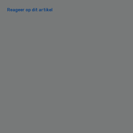
Reageer op dit artikel
Primary
Sidebar