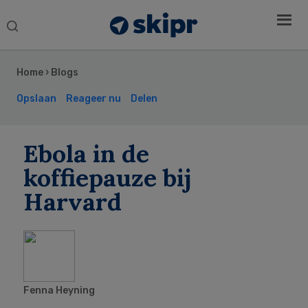
Search
this
Secondary
website
Sidebar
Home
›
Blogs
Opslaan
Reageer nu
Delen
Ebola in de
koffiepauze bij
Harvard
Fenna Heyning